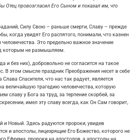
обы Отец провозгласил Его Сыном и показал им, что
аданий, Силу Свою – раньше смерти, Славу – прежде
бы, когда увидят Его распятого, понимали, что казнен
я человечества. Это предельно важное значение
ад которым не размышляем.
да и без них), добровольно не согласится на такое
ос. В этом смысле праздник Преображения несет в себе
 Слава Спасителя, что нас так радует, является
 на величайшую трагедию человечества, которую
 славу у Бога за труд, за терпение скорбей, за
кресении, имел эту славу всегда, как Он Сам говорит,
й и Новый. Здесь радуются пророки, увидев
тся и апостолы, лицезрящие Его Божество, которого не
ого Ефрема, пророки на апостолов, а апостолы на