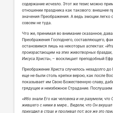
содержание исчезло. Этот же тезис можно прим
отношении праздника как такового: внешнее 
значения Преображения. А ведь эмоции легко 
совсем не туда.
Что же, принимая во внимание сказанное, дава
Преображения Господнего, составляющего, факт
остановимся лишь на некоторых аспектах:
«Ит
произрастающим на этих животворных браздах, 
Иисуса Христа»
, – восклицает преподобный Ефр
Преображение Христа случилось незадолго до 
еще не были столь крепки верою, как после Во
показывает им Свою Божественную славу, дабы
грядущее и неизбежное Страдание. Послушаем
«Ибо знали Его как человека и не разумели, что 
жившего с ними в мире… Видели, что Он вкушал 
приходил в страх и проливал пот; все же это пр