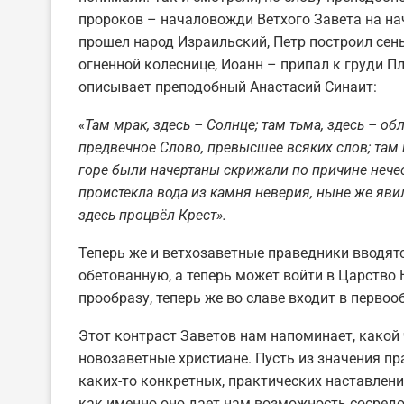
пророков – началовожди Ветхого Завета на на
прошел народ Израильский, Петр построил сень
огненной колеснице, Иоанн – припал к груди П
описывает преподобный Анастасий Синаит:
«Там мрак, здесь – Солнце; там тьма, здесь – об
предвечное Слово, превысшее всяких слов; там 
горе были начертаны скрижали по причине нечес
проистекла вода из камня неверия, ныне же яви
здесь процвёл Крест».
Теперь же и ветхозаветные праведники вводят
обетованную, а теперь может войти в Царство 
прообразу, теперь же во славе входит в первоо
Этот контраст Заветов нам напоминает, какой 
новозаветные христиане. Пусть из значения п
каких-то конкретных, практических наставлени
как именно оно дает нам возможность сосредо