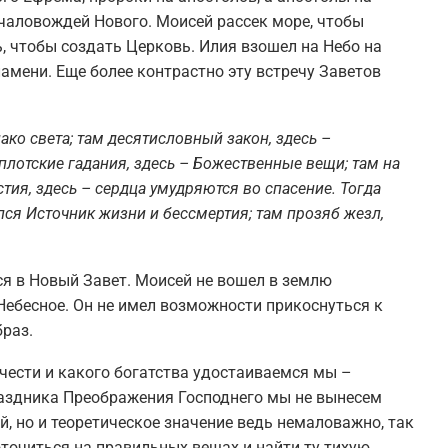
чаловождей Нового. Моисей рассек море, чтобы
, чтобы создать Церковь. Илия взошел на Небо на
ламени. Еще более контрастно эту встречу Заветов
лако света; там десятисловный закон, здесь –
плотские гадания, здесь – Божественные вещи; там на
тия, здесь – сердца умудряются во спасение. Тогда
лся Источник жизни и бессмертия; там прозяб жезл,
ся в Новый Завет. Моисей не вошел в землю
Небесное. Он не имел возможности прикоснуться к
браз.
чести и какого богатства удостаиваемся мы –
раздника Преображения Господнего мы не вынесем
й, но и теоретическое значение ведь немаловажно, так
точиться на правильных вещах и найти ту тихую,