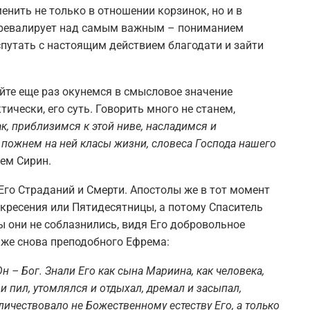
енить не только в отношении корзинок, но и в
превалирует над самым важным – пониманием
спутать с настоящим действием благодати и зайти
йте еще раз окунемся в смысловое значение
ически, его суть. Говорить много не станем,
ак, приблизимся к этой ниве, насладимся и
пожнем на ней класы жизни, словеса Господа нашего
ем Сирин.
Его Страданий и Смерти. Апостолы же в тот момент
скресения или Пятидесятницы, а потому Спаситель
 они не соблазнились, видя Его добровольное
 же снова преподобного Ефрема:
Он – Бог. Знали Его как сына Мариина, как человека,
и пил, утомлялся и отдыхал, дремал и засыпал,
иличествовало не Божественному естеству Его, а только