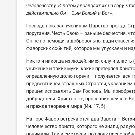
человечеству. И потому возводит их на гору, чт
действительно Он – Сын Божий и Бог».
Господь показал ученикам Царство прежде Стр
поругания, Честь Свою – раньше бесчестия, что
Он не по немощи, а добровольно, ради спасени
фаворских событий, которое мы упускаем и н
Никто и никогда из людей, имея силу и власть (
унижение и такие муки, какие претерпел Христ
определенную долю горечи – получается, вся та
предвестницей страшных Страстей, указанием
пришел исправлять Сам Господь. Мы приобретаем
добродетели. Христос же, прославившейся в Вос
и прежде творения мира (Ин. 17, 5).
На горе Фавор встречаются два Завета – Ветхи
человечество Христа, которого не знали, радую
понимали. Так и смотрели, по слову преподобн