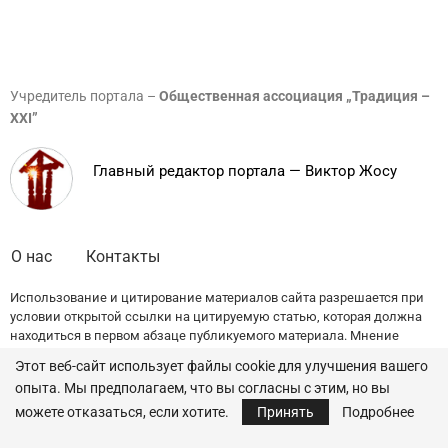
Учредитель портала –
Общественная ассоциация „Традиция –
XXI”
Главный редактор портала — Виктор Жосу
О нас
Контакты
Использование и цитирование материалов сайта разрешается при
условии открытой ссылки на цитируемую статью, которая должна
находиться в первом абзаце публикуемого материала. Мнение
редакции может не совпадать с точкой зрения авторов публикаций.
Этот веб-сайт использует файлы cookie для улучшения вашего
опыта. Мы предполагаем, что вы согласны с этим, но вы
© 2022 — All Rights Reserved.
Traditia.md
можете отказаться, если хотите.
Принять
Подробнее