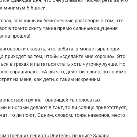
тся один-два дня, что они успевают посмотреть за это
ак минимум 5-6 дней.
терах, слышишь их бесконечные разговоры о том, что
 вот в том-то скиту такие прямо сильные ощущения
волна прошла!
азговоры и сказать, что, ребята, в монастырь люди
да приходят за тем, чтобы «сделайте мне хорошо». Это
ся в грехах и пытаться стать хоть чуточку лучше. Но
рою спрашивают: «А вы что, действительно, вот прямо
рят на меня, как дети, с таким искренним
ми монастыря группа товарищей «в полосатых
ми и ногами делают в такт, то ли солнце приветствует,
чат, то ли поют. Одним, словом, тоже, наверное, место
осмотревших сериал «Обитель» по книге Захара