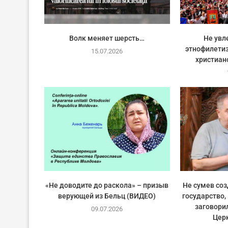
Волк меняет шерсть…
Не увл
этнофилетиз
15.07.2026
христиан
«Не доводите до раскола» – призыв
Не сумев со
верующей из Бельц (ВИДЕО)
государство,
заговори
09.07.2026
Цер