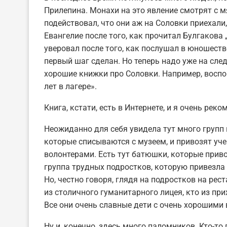
Прилепина. Монахи на это явление смотрят с м
подействовал, что они аж на Соловки приехали,
Евангелие после того, как прочитал Булгакова 
уверовал после того, как послушал в юношестве
первый шаг сделан. Но теперь надо уже на сл
хорошие книжки про Соловки. Например, воспо
лет в лагере».
Книга, кстати, есть в Интернете, и я очень реко
Неожиданно для себя увидела тут много групп 
которые списываются с музеем, и привозят уче
волонтерами. Есть тут батюшки, которые привоз
группа трудных подростков, которую привезла
Но, честно говоря, глядя на подростков на рест
из столичного гуманитарного лицея, кто из пр
Все они очень славные дети с очень хорошими
Ну и, конечно, здесь много паломников. Кто-т