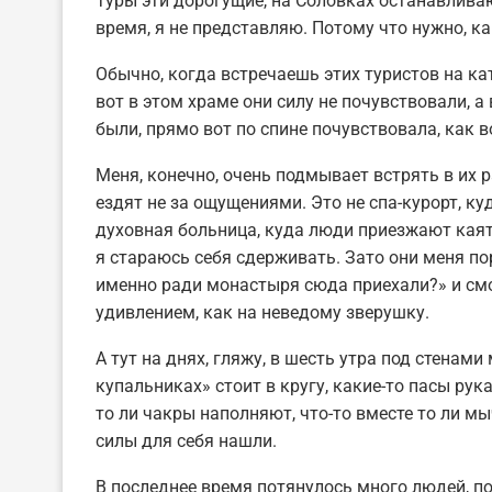
Туры эти дорогущие, на Соловках останавливаю
время, я не представляю. Потому что нужно, к
Обычно, когда встречаешь этих туристов на ка
вот в этом храме они силу не почувствовали, а
были, прямо вот по спине почувствовала, как 
Меня, конечно, очень подмывает встрять в их р
ездят не за ощущениями. Это не спа-курорт, ку
духовная больница, куда люди приезжают каять
я стараюсь себя сдерживать. Зато они меня по
именно ради монастыря сюда приехали?» и смот
удивлением, как на неведому зверушку.
А тут на днях, гляжу, в шесть утра под стена
купальниках» стоит в кругу, какие-то пасы рука
то ли чакры наполняют, что-то вместе то ли мы
силы для себя нашли.
В последнее время потянулось много людей, п