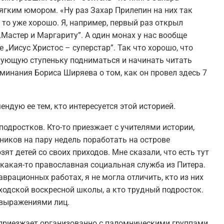
ягким юмором. «Ну раз Захар Прилепин на них так
 то уже хорошо. Я, например, первый раз открыл
„Мастер и Маргариту”. А один монах у нас вообще
 „Иисус Христос – суперстар”. Так что хорошо, что
едующую ступеньку подниматься и начинать читать
минания Бориса Ширяева о том, как он провел здесь 7
мендую ее тем, кто интересуется этой историей.
подростков. Кто-то приезжает с учителями истории,
ников на пару недель поработать на острове
ят детей со своих приходов. Мне сказали, что есть тут
 какая-то православная социальная служба из Питера.
аврационных работах, я не могла отличить, кто из них
иходской воскресной школы, а кто трудный подросток.
 выражениями лиц.
о приезжает организованно с паломническими группами,