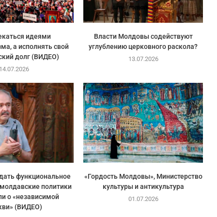
екаться идеями
Власти Молдовы содействуют
ма, а исполнять свой
углублению церковного раскола?
ский долг (ВИДЕО)
13.07.2026
14.07.2026
здать функциональное
«Гордость Молдовы», Министерство
 молдавские политики
культуры и антикультура
ли о «независимой
01.07.2026
кви» (ВИДЕО)