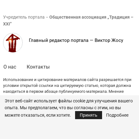
Учредитель портала –
Общественная ассоциация „Традиция –
XXI”
Главный редактор портала — Виктор Жосу
О нас
Контакты
Использование и цитирование материалов сайта разрешается при
условии открытой ссылки на цитируемую статью, которая должна
находиться в первом абзаце публикуемого материала. Мнение
редакции может не совпадать с точкой зрения авторов публикаций.
Этот веб-сайт использует файлы cookie для улучшения вашего
опыта. Мы предполагаем, что вы согласны с этим, но вы
© 2022 — All Rights Reserved.
Traditia.md
можете отказаться, если хотите.
Принять
Подробнее