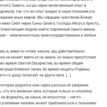
тхого Завета, когда через молитвенный опыт в
ников, так что их опыт входит в наше сознание и в
 ведение иных миров. Мы сердцем чувствуем Божие
Он явил Себя через Сына Своего, Господа Иисуса Христа,
е, помогающее людям найти подлинный смысл жизни,
ния – межличностные, межгосударственные и любые
ви, и, живя по этому закону, мы действительно
оно не может явиться на земле, но знаки присутствия
 во время Святой Евхаристии, во время общей
ем ради ближних своих, во время защиты Родины,
то-то душу полагает за други своя. (…)
оторая даруется нам через рассказ об уверении
 что это великая сила, которая только и способна
, ни формулы, ни науки, ни искусства – ничто
ми усилиями человек может приближаться к познанию