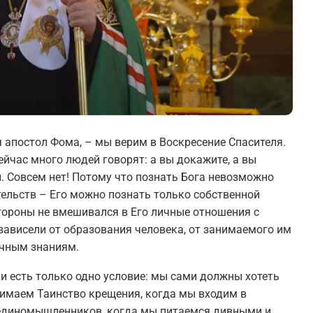
я апостол Фома, – мы верим в Воскресение Спасителя.
сейчас много людей говорят: а вы докажите, а вы
ы. Совсем нет! Потому что познать Бога невозможно
ельств – Его можно познать только собственной
стороны не вмешивался в Его личные отношения с
зависели от образования человека, от занимаемого им
учным знаниям.
и есть только одно условие: мы сами должны хотеть
нимаем Таинство крещения, когда мы входим в
 единомышленников, когда мы питаемся дивными и