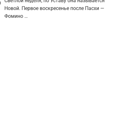
Светлой неделя, по Уставу она называется
я
Новой. Первое воскресенье после Пасхи —
Фомино …