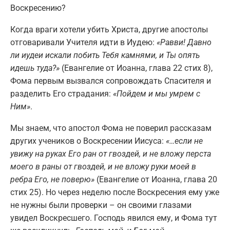
Воскресению?
Когда враги хотели убить Христа, другие апостолы
отговаривали Учителя идти в Иудею:
«Равви! Давно
ли иудеи искали побить Тебя камнями, и Ты опять
идешь туда?»
(Евангелие от Иоанна, глава 22 стих 8),
Фома первым вызвался сопровождать Спасителя и
разделить Его страдания:
«Пойдем и мы умрем с
Ним»
.
Мы знаем, что апостол Фома не поверил рассказам
других учеников о Воскресении Иисуса:
«…если не
увижу на руках Его ран от гвоздей, и не вложу перста
моего в раны от гвоздей, и не вложу руки моей в
ребра Его, не поверю»
(Евангелие от Иоанна, глава 20
стих 25). Но через неделю после Воскресения ему уже
не нужны были проверки – он своими глазами
увидел Воскресшего. Господь явился ему, и Фома тут