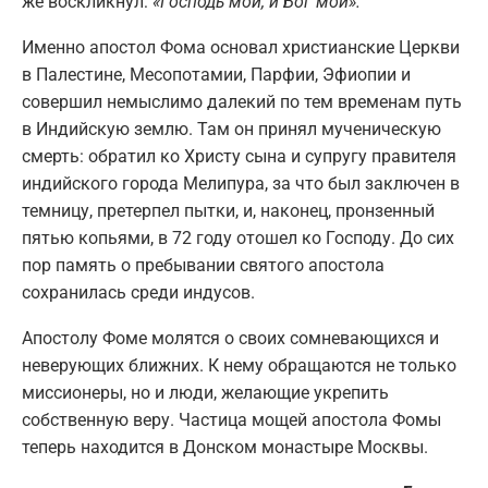
же воскликнул:
«Господь мой, и Бог мой».
Именно апостол Фома основал христианские Церкви
в Палестине, Месопотамии, Парфии, Эфиопии и
совершил немыслимо далекий по тем временам путь
в Индийскую землю. Там он принял мученическую
смерть: обратил ко Христу сына и супругу правителя
индийского города Мелипура, за что был заключен в
темницу, претерпел пытки, и, наконец, пронзенный
пятью копьями, в 72 году отошел ко Господу. До сих
пор память о пребывании святого апостола
сохранилась среди индусов.
Апостолу Фоме молятся о своих сомневающихся и
неверующих ближних. К нему обращаются не только
миссионеры, но и люди, желающие укрепить
собственную веру. Частица мощей апостола Фомы
теперь находится в Донском монастыре Москвы.