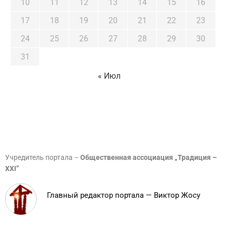
10
11
12
13
14
15
16
17
18
19
20
21
22
23
24
25
26
27
28
29
30
31
« Июл
Учредитель портала –
Общественная ассоциация „Традиция –
XXI”
Главный редактор портала — Виктор Жосу