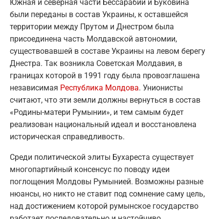
Южная и северная части Бессарабии и Буковина
были переданы в состав Украины, к оставшейся
территории между Прутом и Днестром была
присоединена часть Молдавской автономии,
существовавшей в составе Украины на левом берегу
Днестра. Так возникла Советская Молдавия, в
границах которой в 1991 году была провозглашена
независимая
Республика Молдова
. Унионисты
считают, что эти земли должны вернуться в состав
«Родины-матери Румынии», и тем самым будет
реализован национальный идеал и восстановлена
историческая справедливость.
Среди политической элиты Бухареста существует
многопартийный консенсус по поводу идеи
поглощения Молдовы Румынией. Возможны разные
нюансы, но никто не ставит под сомнение саму цель,
над достижением которой румынское государство
работает последовательно и настойчиво.