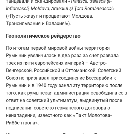
танцевали и скандировали
«Trăiască, trăiască şi-
înflorească, Moldova, Ardealul şi Ţara Românească!»
(«Пусть живут и процветают Молдова,
Трансильвания и Валахия!»).
Геополитическое рейдерство
По итогам первой мировой войны территория
Румынии увеличилась в два раза за счет развала
трех из пяти европейских империй – Австро-
Венгерской, Российской и Оттоманской. Советский
Союз не признавал присоединение Бессарабии к
Румынии и в 1940 году занял эту территорию после
того, как румынская администрация освободила ее в
ответ на советский ультиматум, выдвинутый после
подписания советско-германского договора о
ненападении, известного как «Пакт Молотова-
Риббентропа».