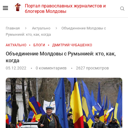
Портал православных журналистов и
блогеров Молдовы
Главная
Актуально
Объединение Молдовы с
Румынией: кто, как, когда
АКТУАЛЬНО
БЛОГИ
ДМИТРИЙ ЧУБАШЕНКО
Объединение Молдовы с Румынией: кто, как,
когда
05.12.2022
0 комментариев
2627
просмотров