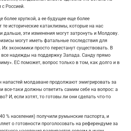
 с Россией.
 более хрупкой, а ее будущее еще более
т те исторические катаклизмы, которые на нас
и дальше, эти изменения могут затронуть и Молдову.
ризисы могут иметь фатальные последствия для
. Их экономики просто перестанут существовать. В
т все надежды на поддержку Запада. Санду прямо
иму». ЕС поможет, вопрос только в том, как долго и в
он напастей молдаване продолжают эмигрировать за
и все-таки должны ответить самим себе на вопрос: а
о? И, если хотят, то готовы ли они сделать что-то
40 % населения) получили румынские паспорта, и
вляет о готовности проголосовать на референдуме за
естного населения развивается совсем в ином