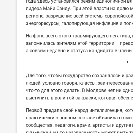
года здесь установился режим единоличной вла
лидера Майи Санду. При этой власти на долю 
регионе, разрушение всей системы европейской
энергоресурсы, галопирующая инфляция и полн
На фоне всего этого травмирующего негатива,
запомнилась жителям этой территории – пред
а совсем недавно и статуса кандидата в члены
*
Для того, чтобы государство сохранялось и р
людей, условно говоря, классы, заинтересован
что-то для этого делать. В Молдове нет ни одн
выступить в роли той закваски, которая обесп
Первой предала свой народ интеллигенция, ко
практически в полном составе объявила о сме
сообщества, педагоги, врачи, артисты и другие
румынский, и что независимость может быть то