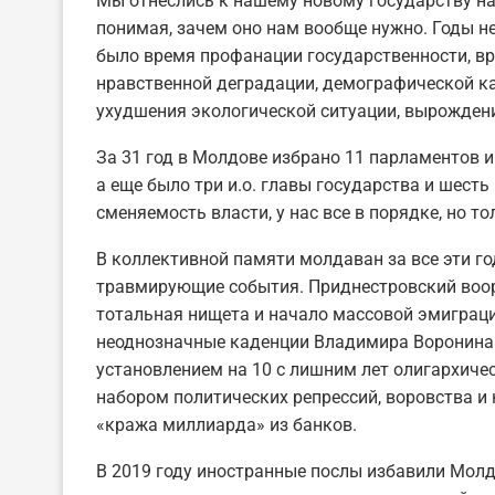
Мы отнеслись к нашему новому государству на 
понимая, зачем оно нам вообще нужно. Годы не
было время профанации государственности, вр
нравственной деградации, демографической ка
ухудшения экологической ситуации, вырожден
За 31 год в Молдове избрано 11 парламентов и
а еще было три и.о. главы государства и шесть
сменяемость власти, у нас все в порядке, но то
В коллективной памяти молдаван за все эти го
травмирующие события. Приднестровский воор
тотальная нищета и начало массовой эмиграции
неоднозначные каденции Владимира Воронина 
установлением на 10 с лишним лет олигархиче
набором политических репрессий, воровства и
«кража миллиарда» из банков.
В 2019 году иностранные послы избавили Молд