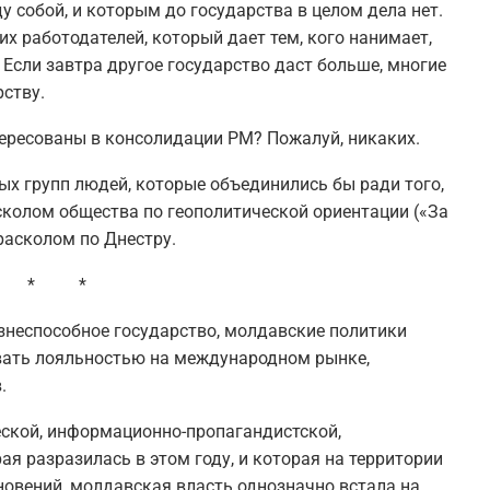
 собой, и которым до государства в целом дела нет.
их работодателей, который дает тем, кого нанимает,
 Если завтра другое государство даст больше, многие
ству.
тересованы в консолидации РМ? Пожалуй, никаких.
ых групп людей, которые объединились бы ради того,
сколом общества по геополитической ориентации («За
расколом по Днестру.
 * *
изнеспособное государство, молдавские политики
вать лояльностью на международном рынке,
.
еской, информационно-пропагандистской,
ая разразилась в этом году, и которая на территории
овений, молдавская власть однозначно встала на