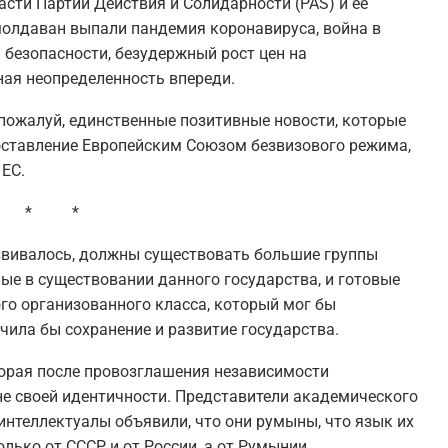
сти Партии Действия и Солидарности (PAS) и ее
молдаван выпали пандемия коронавируса, война в
 безопасности, безудержный рост цен на
ая неопределенность впереди.
 пожалуй, единственные позитивные новости, которые
оставление Европейским Союзом безвизового режима,
 ЕС.
 * *
азвивалось, должны существовать большие группы
ные в существовании данного государства, и готовые
ого организованного класса, который мог бы
ечила бы сохранение и развитие государства.
торая после провозглашения независимости
не своей идентичности. Представители академического
 интеллектуалы объявили, что они румыны, что язык их
лько от СССР и от России, а от Румынии