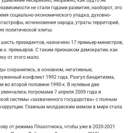
удивление несерьезно, небрежно, как будто не
зависимости не стали годами развития, наоборот, это
емя социально-экономического упадка, духовно-
тастрофы, исчезновения народа, утраты территорий,
ия политической элиты.
 шесть президентов, назначено 17 премьер-министров,
 и.о. премьеров. С таким признаком демократии, как
лку от этого мало.
ды сохранились, в основном, негативные,
уженный конфликт 1992 года. Разгул бандитизма,
 во второй половине 1990-х. В нулевые две
увенчались погромами 7 апреля 2009 года и
ской системы «захваченного государства» с полным
 коррупции. Главным молдавским мемом в мире стала
ову от режима Плахотнюка, чтобы уже в 2020-2021