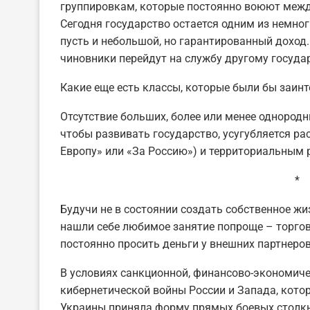
группировкам, которые постоянно воюют между
Сегодня государство остается одним из немног
пусть и небольшой, но гарантированный доход.
чиновники перейдут на службу другому государ
Какие еще есть классы, которые были бы заин
Отсутствие больших, более или менее однородн
чтобы развивать государство, усугубляется ра
Европу» или «За Россию») и территориальным 
*
Будучи не в состоянии создать собственное ж
нашли себе любимое занятие попроще – торго
постоянно просить деньги у внешних партнеров
В условиях санкционной, финансово-экономич
кибернетической войны России и Запада, котор
Украины приняла форму прямых боевых столкн