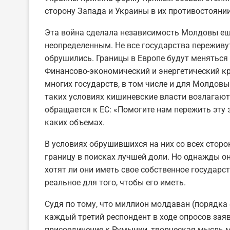
сторону Запада и Украины в их противостоянии
Эта война сделала независимость Молдовы еще
неопределенным. Не все государства переживу
обрушились. Границы в Европе будут меняться 
Финансово-экономический и энергетический к
многих государств, в том числе и для Молдовы
таких условиях кишиневские власти возлагаю
обращается к ЕС: «Помогите нам пережить эту з
каких объемах.
В условиях обрушившихся на них со всех стор
границу в поисках лучшей доли. Но однажды он
хотят ли они иметь свое собственное государств
реальное для того, чтобы его иметь.
Судя по тому, что миллион молдаван (порядка 
каждый третий респондент в ходе опросов зая
присоединение к Румынии, творческая мысль м