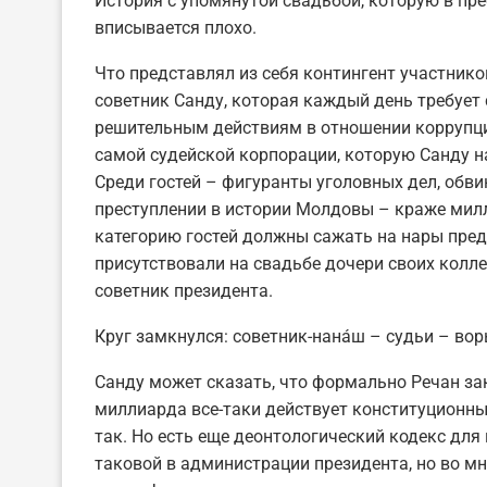
История с упомянутой свадьбой, которую в пре
вписывается плохо.
Что представлял из себя контингент участник
советник Санду, которая каждый день требует 
решительным действиям в отношении коррупци
самой судейской корпорации, которую Санду 
Среди гостей – фигуранты уголовных дел, обв
преступлении в истории Молдовы – краже мил
категорию гостей должны сажать на нары пред
присутствовали на свадьбе дочери своих колле
советник президента.
Круг замкнулся: советник-нанáш – судьи – вор
Санду может сказать, что формально Речан за
миллиарда все-таки действует конституционны
так. Но есть еще деонтологический кодекс для
таковой в администрации президента, но во мн