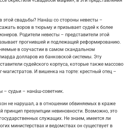
ссе окрестили «свадьбой мафии», в эти представления
ов этой свадьбы? Нанáш со стороны невесты –
сажать воров в тюрьму и призывает судей к более
онеров. Родители невесты – представители этой
называет прогнившей и подлежащей реформированию.
иняемые в соучастии в самом скандальном
лиарда долларов из банковской системы. Эту
ставители судейского корпуса, которые также массово
г-магистратов. И вишенка на торте: крестный отец –
ы – судьи – нанáш-советник.
кон не нарушал, а в отношении обвиняемых в краже
й принцип презумпции невиновности. Возможно, это
 государственных служащих. Не знаем, имеется ли
огих министерствах и ведомствах он существует в