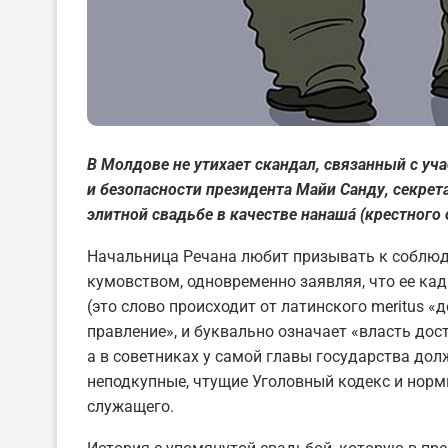
В Молдове не утихает скандал, связанный с уч
и безопасности президента Майи Санду, секрет
элитной свадьбе в качестве нанаш
á
(крестного 
Начальница Речана любит призывать к соблюде
кумовством, одновременно заявляя, что ее ка
(это слово происходит от латинского meritus «
правление», и буквально означает «власть дост
а в советниках у самой главы государства до
неподкупные, чтущие Уголовный кодекс и норм
служащего.