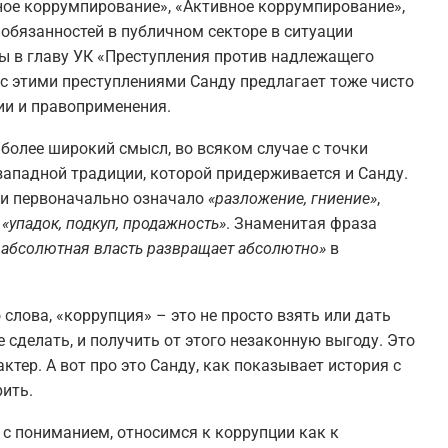
вное коррумпирование», «Активное коррумпирование»,
 обязанностей в публичном секторе в ситуации
ны в главу УК «Преступления против надлежащего
 с этими преступлениями Санду предлагает тоже чисто
ии и правоприменения.
более широкий смысл, во всяком случае с точки
западной традиции, которой придерживается и Санду.
 и первоначально означало
«разложение, гниение»
,
–
«упадок, подкуп, продажность»
. Знаменитая фраза
, абсолютная власть развращает абсолютно»
в
.
лова, «коррупция» – это не просто взять или дать
не сделать, и получить от этого незаконную выгоду. Это
тер. А вот про это Санду, как показывает история с
рить.
 с пониманием, относимся к коррупции как к