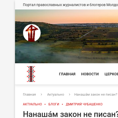
Портал православных журналистов и блогеров Молд
ГЛАВНАЯ
НОВОСТИ
ЦЕРКО
Главная
Актуально
Нанашáм закон не писан?
АКТУАЛЬНО
БЛОГИ
ДМИТРИЙ ЧУБАШЕНКО
Нанашáм закон не писан