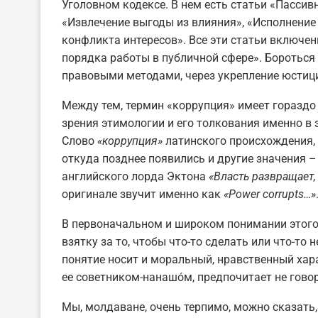
Уголовном кодексе. В нем есть статьи «Пасси
«Извлечение выгоды из влияния», «Исполнение
конфликта интересов». Все эти статьи включе
порядка работы в публичной сфере». Бороться
правовыми методами, через укрепление юстиц
Между тем, термин «коррупция» имеет гораздо 
зрения этимологии и его толкования именно в 
Слово
«коррупция»
латинского происхождения,
откуда позднее появились и другие значения 
английского лорда Эктона
«Власть развращает
оригинале звучит именно как
«
Power
corrupts
…»
В первоначальном и широком понимании этого с
взятку за то, чтобы что-то сделать или что-то 
понятие носит и моральный, нравственный харак
ее советником-нанашóм, предпочитает не гово
Мы, молдаване, очень терпимо, можно сказать,