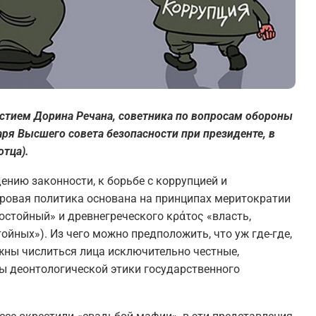
астием Дорина Речана, советника по вопросам обороны
аря Высшего совета безопасности при президенте, в
отца).
нию законности, к борьбе с коррупцией и
дровая политика основана на принципах меритократии
достойный» и древнегреческого κράτος «власть,
ойных»). Из чего можно предположить, что уж где-где,
лжны числиться лица исключительно честные,
ы деонтологической этики государственного