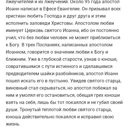
лжеучителей и их лжеучений. Около 95 года апостол
Иоанн написал в Ефесе Евангелие. Он призывал всех
христиан любить Господа и друг друга и этим
исполнить заповеди Христовы. Апостолом любви
именует Церковь святого Иоанна, ибо он постоянно
учил, что без любви человек не может приблизиться
к Богу. В трех Посланиях, написанных апостолом
Иоанном, говорится о значении любви к Богу и
ближним. Уже в глубокой старости, узнав о юноше,
совратившемся с пути истинного и сделавшемся
предводителем шайки разбойников, апостол Иоанн
пошел искать его в пустыню. Увидев святого старца,
виновный стал скрываться, но апостол побежал за
ним и умолял его остановиться, обещая грех юноши
взять на себя, лишь бы тот покаялся и не губил своей
души. Тронутый теплотой любви святого старца,
юноша действительно покаялся и исправил свою
жизнь.