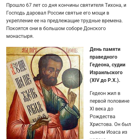
Прошло 67 лет со дня кончины святителя Тихона, и
Господь даровал России святые его мощи в
укрепление ее на предлежащие трудные времена.
Покоятся они в большом соборе Донского
монастыря.
День памяти
праведного
Гедеона, судии
Израильского
(XIV до Р.Х.).
Гедеон жил в
первой половине
XI века до
Рождества
Христова. Он был
сыном Иоаса из