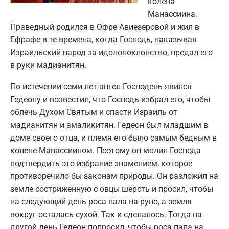
колена
Манассиина.
Праведный родился в Офре Авиезеровой и жил в
Ефрафе в те времена, когда Господь, наказывая
Израильский народ за идолопоклонство, предал его
в руки мадианитян.
По истечении семи лет ангел Господень явился
Гедеону и возвестил, что Господь избрал его, чтобы
облечь Духом Святым и спасти Израиль от
мадианитян и амаликитян. Гедеон был младшим в
доме своего отца, и племя его было самым бедным в
колене Манассиином. Поэтому он молил Господа
подтвердить это избрание знамением, которое
противоречило бы законам природы. Он разложил на
земле состриженную с овцы шерсть и просил, чтобы
на следующий день роса пала на руно, а земля
вокруг осталась сухой. Так и сделалось. Тогда на
другой день Гедеон попросил, чтобы роса пала на