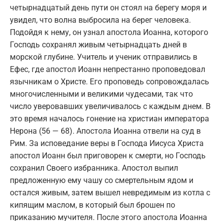
четырнадцатый день пути он стоял на берегу моря и
увидел, что волна выбросила на берег человека.
Подойдя к нему, он узнал апостола Иоанна, которого
Господь сохранял живым четырнадцать дней в
морской глубине. Учитель и ученик отправились в
Ефес, где апостол Иоанн непрестанно проповедовал
язычникам о Христе. Его проповедь сопровождалась
многочисленными и великими чудесами, так что
число уверовавших увеличивалось с каждым днем. В
это время началось гонение на христиан императора
Нерона (56 — 68). Апостола Иоанна отвели на суд в
Рим. За исповедание веры в Господа Иисуса Христа
апостол Иоанн был приговорен к смерти, но Господь
сохранил Своего избранника. Апостол выпил
предложенную ему чашу со смертельным ядом и
остался живым, затем вышел невредимым из котла с
кипящим маслом, в который был брошен по
приказанию мучителя. После этого апостола Иоанна