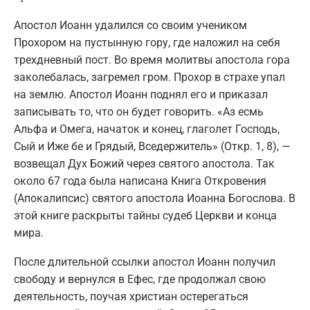
Апостол Иоанн удалился со своим учеником
Прохором на пустынную гору, где наложил на себя
трехдневный пост. Во время молитвы апостола гора
заколебалась, загремел гром. Прохор в страхе упал
на землю. Апостол Иоанн поднял его и приказал
записывать то, что он будет говорить. «Аз есмь
Альфа и Омега, начаток и конец, глаголет Господь,
Сый и Иже бе и Грядый, Вседержитель» (Откр. 1, 8), —
возвещал Дух Божий через святого апостола. Так
около 67 года была написана Книга Откровения
(Апокалипсис) святого апостола Иоанна Богослова. В
этой книге раскрыты тайны судеб Церкви и конца
мира.
После длительной ссылки апостол Иоанн получил
свободу и вернулся в Ефес, где продолжал свою
деятельность, поучая христиан остерегаться