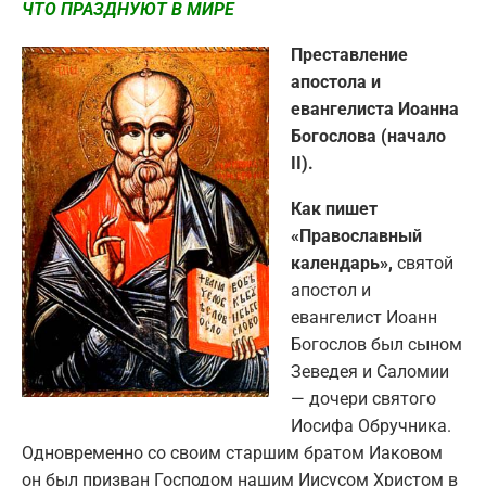
ЧТО ПРАЗДНУЮТ В МИРЕ
Преставление
апостола и
евангелиста Иоанна
Богослова (начало
II).
Как пишет
«Православный
календарь»,
святой
апостол и
евангелист Иоанн
Богослов был сыном
Зеведея и Саломии
— дочери святого
Иосифа Обручника.
Одновременно со своим старшим братом Иаковом
он был призван Господом нашим Иисусом Христом в