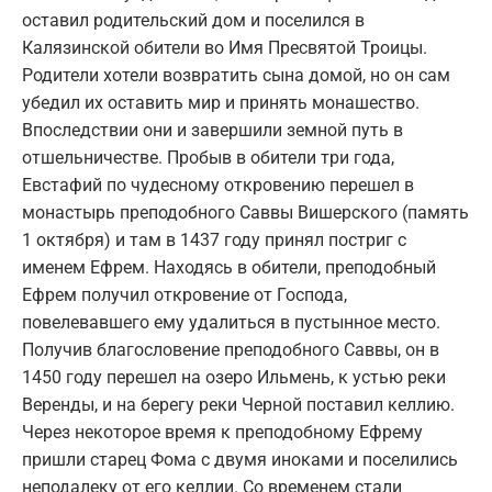
оставил родительский дом и поселился в
Калязинской обители во Имя Пресвятой Троицы.
Родители хотели возвратить сына домой, но он сам
убедил их оставить мир и принять монашество.
Впоследствии они и завершили земной путь в
отшельничестве. Пробыв в обители три года,
Евстафий по чудесному откровению перешел в
монастырь преподобного Саввы Вишерского (память
1 октября) и там в 1437 году принял постриг с
именем Ефрем. Находясь в обители, преподобный
Ефрем получил откровение от Господа,
повелевавшего ему удалиться в пустынное место.
Получив благословение преподобного Саввы, он в
1450 году перешел на озеро Ильмень, к устью реки
Веренды, и на берегу реки Черной поставил келлию.
Через некоторое время к преподобному Ефрему
пришли старец Фома с двумя иноками и поселились
неподалеку от его келлии. Со временем стали