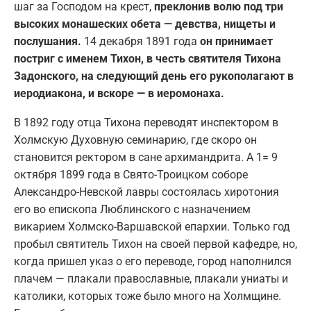
шаг за Господом на крест,
преклонив волю под три
высоких монашеских обета — девства, нищеты и
послушания.
14 декабря 1891 года
он принимает
постриг с именем Тихон, в честь святителя Тихона
Задонского, на следующий день его рукополагают в
иеродиакона, и вскоре — в иеромонаха.
В 1892 году отца Тихона переводят инспектором в
Холмскую Духовную семинарию, где скоро он
становится ректором в сане архимандрита. А 1= 9
октября 1899 года в Свято-Троицком соборе
Александро-Невской лавры состоялась хиротония
его во епископа Люблинского с назначением
викарием Холмско-Варшавской епархии. Только год
пробыл святитель Тихон на своей первой кафедре, но,
когда пришел указ о его переводе, город наполнился
плачем — плакали православные, плакали униаты и
католики, которых тоже было много на Холмщине.