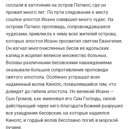
сослали в заточение на остров Патмос, где он
прожил много лет. По пути следования к месту
ссылки апостол Иоанн совершил много чудес. На
острове Патмос проповедь, сопровождавшаяся
чудесами, привлекла к нему всех жителей острова,
которых апостол Иоанн просветил светом Евангелия.
Он изгнал многочисленных бесов из идольских
капищ и исцелил великое множество больных.
Волхвы различными бесовскими наваждениями
оказывали большое сопротивление проповеди
святого апостола. Особенно устрашал всех
надменный волхв Кинопс, похвалявшийся тем, что
доведет до гибели апостола. Но великий Иоанн —
Сын Громов, как именовал его Сам Господь, силой
действующей через него благодати Божией разрушил
все ухищрения бесовские, на которые надеялся
Кинопс, и гордый волхв бесславно погиб в морской
пучине.