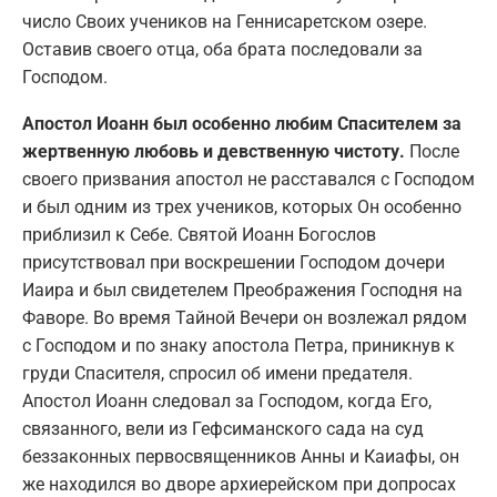
число Своих учеников на Геннисаретском озере.
Оставив своего отца, оба брата последовали за
Господом.
Апостол Иоанн был особенно любим Спасителем за
жертвенную любовь и девственную чистоту.
После
своего призвания апостол не расставался с Господом
и был одним из трех учеников, которых Он особенно
приблизил к Себе. Святой Иоанн Богослов
присутствовал при воскрешении Господом дочери
Иаира и был свидетелем Преображения Господня на
Фаворе. Во время Тайной Вечери он возлежал рядом
с Господом и по знаку апостола Петра, приникнув к
груди Спасителя, спросил об имени предателя.
Апостол Иоанн следовал за Господом, когда Его,
связанного, вели из Гефсиманского сада на суд
беззаконных первосвященников Анны и Каиафы, он
же находился во дворе архиерейском при допросах