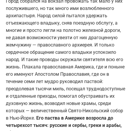
Город собрался на вокзал провожать так мало у них
послужившего, но так много ими возлюбленного
архипастыря. Народ силой пытался удержать
отъезжающего владыку, сняв поездную обслугу, а
многие и просто легли на полотно железной дороги,
не давая возможности увезти от них драгоценную
жемчужину — православного архиерея. И только
сердечное обращение самого владыки успокоило
народ. И такие проводы окружали святителя всю его
жизнь. Плакала православная Америка, где и поныне
его именуют Апостолом Православия, где он в
течение семи лет мудро руководил паствой:
преодолевая тысячи миль, посещал труднодоступные
и отдаленные приходы, помогал обустраивать их
духовную жизнь, возводил новые храмы, среди
которых — величественный Свято-Никольский собор
в Нью-Йорке.
Его паства в Америке возросла до
четырехсот тысяч: русские и сербы, греки и арабы,