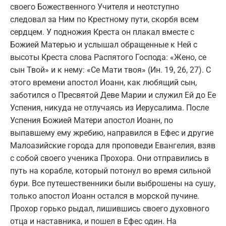
своего Божественного Учителя и неотступно
следовал за Ним по Крестному пути, скорбя всем
сердцем. У подножия Креста он плакал вместе с
Божией Матерью и услышал обращенные к Ней с
высоты Креста слова Распятого Господа: «Жено, се
сын Твой» и к нему: «Се Мати твоя» (Ин. 19, 26, 27). С
этого времени апостол Иоанн, как любящий сын,
заботился о Пресвятой Деве Марии и служил Ей до Ее
Успения, никуда не отлучаясь из Иерусалима. После
Успения Божией Матери апостол Иоанн, по
выпавшему ему жребию, направился в Ефес и другие
Малоазийские города для проповеди Евангелия, взяв
с собой своего ученика Прохора. Они отправились в
путь на корабле, который потонул во время сильной
бури. Все путешественники были выброшены на сушу,
только апостол Иоанн остался в морской пучине.
Прохор горько рыдал, лишившись своего духовного
отца и наставника, и пошел в Ефес один. На