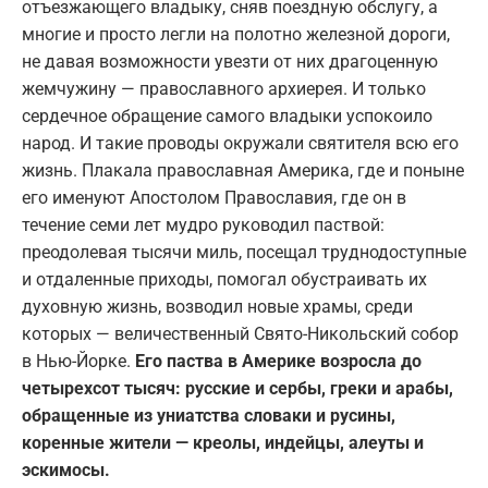
отъезжающего владыку, сняв поездную обслугу, а
многие и просто легли на полотно железной дороги,
не давая возможности увезти от них драгоценную
жемчужину — православного архиерея. И только
сердечное обращение самого владыки успокоило
народ. И такие проводы окружали святителя всю его
жизнь. Плакала православная Америка, где и поныне
его именуют Апостолом Православия, где он в
течение семи лет мудро руководил паствой:
преодолевая тысячи миль, посещал труднодоступные
и отдаленные приходы, помогал обустраивать их
духовную жизнь, возводил новые храмы, среди
которых — величественный Свято-Никольский собор
в Нью-Йорке.
Его паства в Америке возросла до
четырехсот тысяч: русские и сербы, греки и арабы,
обращенные из униатства словаки и русины,
коренные жители — креолы, индейцы, алеуты и
эскимосы.