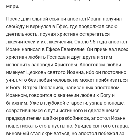
мира.
После длительной ссылки апостол Иоанн получил
свободу и вернулся в Ефес, где продолжал свою
деятельность, поучая христиан остерегаться
лжеучителей и их лжеучений. Около 95 года апостол
Иоанн написал в Ефесе Евангелие. Он призывал всех
христиан любить Господа и друг друга и этим
исполнить заповеди Христовы. Апостолом любви
именует Церковь святого Иоанна, ибо он постоянно
учил, что без любви человек не может приблизиться
к Богу. В трех Посланиях, написанных апостолом
Иоанном, говорится о значении любви к Богу и
ближним. Уже в глубокой старости, узнав о юноше,
совратившемся с пути истинного и сделавшемся
предводителем шайки разбойников, апостол Иоанн
пошел искать его в пустыню. Увидев святого старца,
виновный стал скрываться, но апостол побежал за