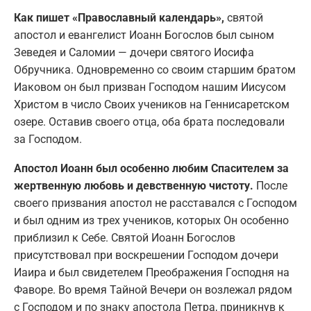
Как пишет «Православный календарь»,
святой
апостол и евангелист Иоанн Богослов был сыном
Зеведея и Саломии — дочери святого Иосифа
Обручника. Одновременно со своим старшим братом
Иаковом он был призван Господом нашим Иисусом
Христом в число Своих учеников на Геннисаретском
озере. Оставив своего отца, оба брата последовали
за Господом.
Апостол Иоанн был особенно любим Спасителем за
жертвенную любовь и девственную чистоту.
После
своего призвания апостол не расставался с Господом
и был одним из трех учеников, которых Он особенно
приблизил к Себе. Святой Иоанн Богослов
присутствовал при воскрешении Господом дочери
Иаира и был свидетелем Преображения Господня на
Фаворе. Во время Тайной Вечери он возлежал рядом
с Господом и по знаку апостола Петра, приникнув к