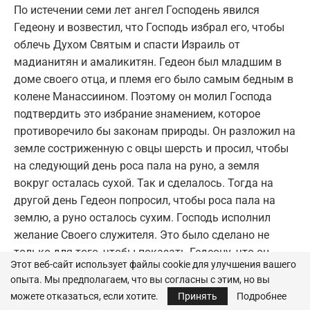
По истечении семи лет ангел Господень явился
Гедеону и возвестил, что Господь избрал его, чтобы
облечь Духом Святым и спасти Израиль от
мадианитян и амаликитян. Гедеон был младшим в
доме своего отца, и племя его было самым бедным в
колене Манассиином. Поэтому он молил Господа
подтвердить это избрание знамением, которое
противоречило бы законам природы. Он разложил на
земле состриженную с овцы шерсть и просил, чтобы
на следующий день роса пала на руно, а земля
вокруг осталась сухой. Так и сделалось. Тогда на
другой день Гедеон попросил, чтобы роса пала на
землю, а руно осталось сухим. Господь исполнил
желание Своего служителя. Это было сделано не
только для того, чтобы показать Гедеону, что он
Этот веб-сайт использует файлы cookie для улучшения вашего
действительно избран Богом. Господь сотворил
опыта. Мы предполагаем, что вы согласны с этим, но вы
знамение, предвозвещающее девственное рождество
можете отказаться, если хотите.
Принять
Подробнее
Христа – истинной росы Небесной, сошедшей в лоно