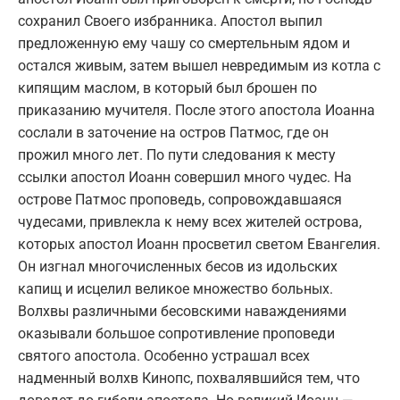
сохранил Своего избранника. Апостол выпил
предложенную ему чашу со смертельным ядом и
остался живым, затем вышел невредимым из котла с
кипящим маслом, в который был брошен по
приказанию мучителя. После этого апостола Иоанна
сослали в заточение на остров Патмос, где он
прожил много лет. По пути следования к месту
ссылки апостол Иоанн совершил много чудес. На
острове Патмос проповедь, сопровождавшаяся
чудесами, привлекла к нему всех жителей острова,
которых апостол Иоанн просветил светом Евангелия.
Он изгнал многочисленных бесов из идольских
капищ и исцелил великое множество больных.
Волхвы различными бесовскими наваждениями
оказывали большое сопротивление проповеди
святого апостола. Особенно устрашал всех
надменный волхв Кинопс, похвалявшийся тем, что