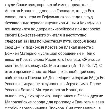
груди Спасителя, спросил об имени предателя.
Апостол Иоанн следовал за Господом, когда Его,
связанного, вели из Гефсиманского сада на суд
беззаконных первосвященников Анны и Каиафы, он
же находился во дворе архиерейском при допросах
своего Божественного Учителя и неотступно
следовал за Ним по Крестному пути, скорбя всем
сердцем. У подножия Креста он плакал вместе с
Божией Матерью и услышал обращенные к Ней с
высоты Креста слова Распятого Господа: «Жено, се
сын Твой» и к нему: «Се Мати твоя» (Ин. 19, 26, 27). С
этого времени апостол Иоанн, как любящий сын,
заботился о Пресвятой Деве Марии и служил Ей до Ее
Успения, никуда не отлучаясь из Иерусалима. После
Успения Божией Матери апостол Иоанн, по
выпавшему ему жребию, направился в Ефес и другие
Малоазийские города для проповеди Евангелия, взяв
с собой своего ученика Прохора. Они отправились в