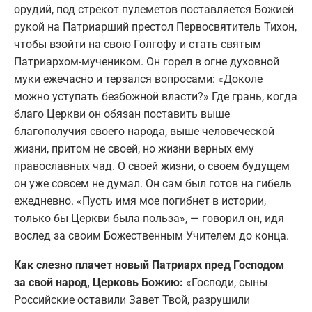
орудий, под стрекот пулеметов поставляется Божией
рукой на Патриарший престол Первосвятитель Тихон,
чтобы взойти на свою Голгофу и стать святым
Патриархом-мучеником. Он горел в огне духовной
муки ежечасно и терзался вопросами: «Доколе
можно уступать безбожной власти?» Где грань, когда
благо Церкви он обязан поставить выше
благополучия своего народа, выше человеческой
жизни, притом не своей, но жизни верных ему
православных чад. О своей жизни, о своем будущем
он уже совсем не думал. Он сам был готов на гибель
ежедневно. «Пусть имя мое погибнет в истории,
только бы Церкви была польза», — говорил он, идя
вослед за своим Божественным Учителем до конца.
Как слезно плачет новый Патриарх пред Господом
за свой народ, Церковь Божию:
«Господи, сыны
Российские оставили Завет Твой, разрушили