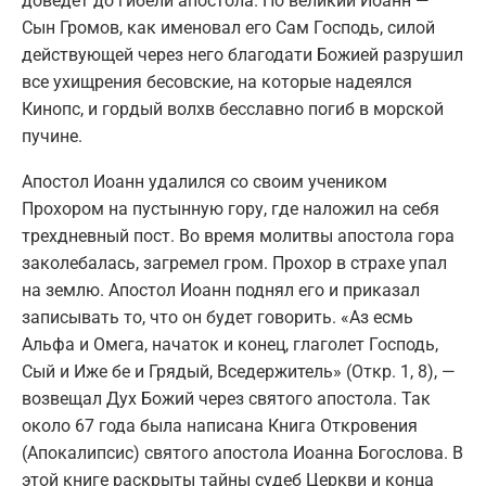
доведет до гибели апостола. Но великий Иоанн —
Сын Громов, как именовал его Сам Господь, силой
действующей через него благодати Божией разрушил
все ухищрения бесовские, на которые надеялся
Кинопс, и гордый волхв бесславно погиб в морской
пучине.
Апостол Иоанн удалился со своим учеником
Прохором на пустынную гору, где наложил на себя
трехдневный пост. Во время молитвы апостола гора
заколебалась, загремел гром. Прохор в страхе упал
на землю. Апостол Иоанн поднял его и приказал
записывать то, что он будет говорить. «Аз есмь
Альфа и Омега, начаток и конец, глаголет Господь,
Сый и Иже бе и Грядый, Вседержитель» (Откр. 1, 8), —
возвещал Дух Божий через святого апостола. Так
около 67 года была написана Книга Откровения
(Апокалипсис) святого апостола Иоанна Богослова. В
этой книге раскрыты тайны судеб Церкви и конца