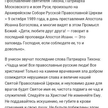
Прославление святителя Тихона, Патриарха
Московского и всея Руси, произошло на
Архиерейском Соборе Русской Православной Церкви
= 9 октября 1989 года, в день преставления Апостола
Иоанна Богослова, и многие видят в этом Промысл
Божий. «Дети, любите друг друга! — говорит в
последней проповеди Апостол Иоанн. — Это
заповедь Господня, если соблюдете ее, то и
довольно».
В унисон звучат последние слова Патриарха Тихона:
«Чадца мои! Все православные русские люди! Все
христиане! Только на камени врачевания зла добром
созиждется нерушимая слава и величие нашей
Святой Православной Церкви, и неуловимо даже для
врагов будет Святое имя ее, чистота подвига ее чад и
служителей. Следуйте за Христом! Не изменяйте Ему.
Не поддавайтесь искушению, не губите в крови
отмщения и свою душу. Не будьте побеждены злом.