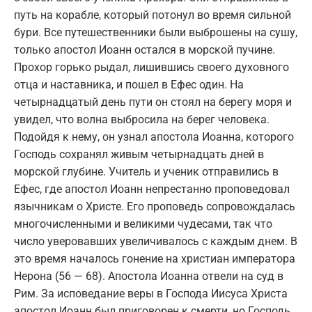
путь на корабле, который потонул во время сильной
бури. Все путешественники были выброшены на сушу,
только апостол Иоанн остался в морской пучине.
Прохор горько рыдал, лишившись своего духовного
отца и наставника, и пошел в Ефес один. На
четырнадцатый день пути он стоял на берегу моря и
увидел, что волна выбросила на берег человека.
Подойдя к нему, он узнал апостола Иоанна, которого
Господь сохранял живым четырнадцать дней в
морской глубине. Учитель и ученик отправились в
Ефес, где апостол Иоанн непрестанно проповедовал
язычникам о Христе. Его проповедь сопровождалась
многочисленными и великими чудесами, так что
число уверовавших увеличивалось с каждым днем. В
это время началось гонение на христиан императора
Нерона (56 — 68). Апостола Иоанна отвели на суд в
Рим. За исповедание веры в Господа Иисуса Христа
апостол Иоанн был приговорен к смерти, но Господь