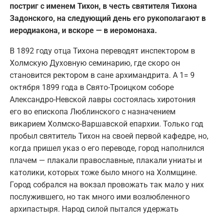
постриг с именем Тихон, в честь святителя Тихона
Задонского, на следующий день его рукополагают в
иеродиакона, и вскоре — в иеромонаха.
В 1892 году отца Тихона переводят инспектором в
Холмскую Духовную семинарию, где скоро он
становится ректором в сане архимандрита. А 1= 9
октября 1899 года в Свято-Троицком соборе
Александро-Невской лавры состоялась хиротония
его во епископа Люблинского с назначением
викарием Холмско-Варшавской епархии. Только год
пробыл святитель Тихон на своей первой кафедре, но,
когда пришел указ о его переводе, город наполнился
плачем — плакали православные, плакали униаты и
католики, которых тоже было много на Холмщине.
Город собрался на вокзал провожать так мало у них
послужившего, но так много ими возлюбленного
архипастыря. Народ силой пытался удержать