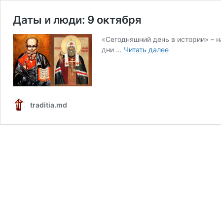
Даты и люди: 9 октября
«Сегодняшний день в истории» – 
Даты
дни …
Читать далее
и
люди:
9
октября
traditia.md