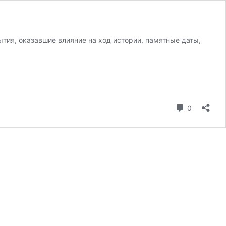
тия, оказавшие влияние на ход истории, памятные даты,
коммента
0