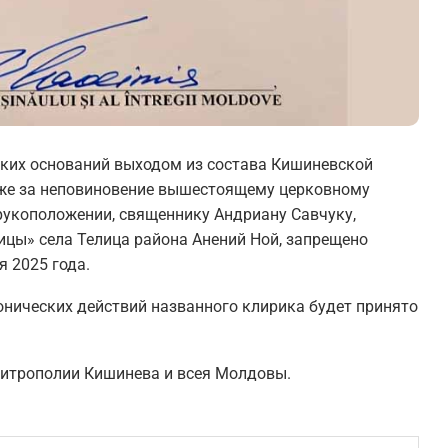
ких оснований выходом из состава Кишиневской
кже за неповиновение вышестоящему церковному
 рукоположении, священнику Андриану Савчуку,
цы» села Телица района Анений Ной, запрещено
я 2025 года.
нических действий названного клирика будет принято
трополии Кишинева и всея Молдовы.