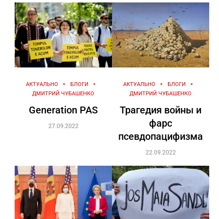
АКТУАЛЬНО
БЛОГИ
АКТУАЛЬНО
БЛОГИ
ДМИТРИЙ ЧУБАШЕНКО
ДМИТРИЙ ЧУБАШЕНКО
Generation PAS
Трагедия войны и
фарс
27.09.2022
псевдопацифизма
22.09.2022