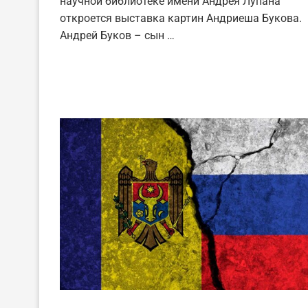
научной библиотеке имени Андрея Лупана
откроется выставка картин Андриеша Букова.
Андрей Буков – сын …