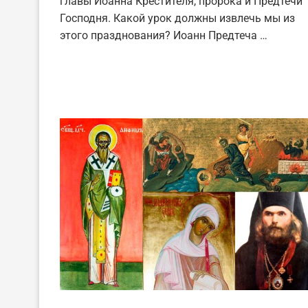
главы Иоанна Крестителя, пророка и Предтечи
Господня. Какой урок должны извлечь мы из
этого празднования? Иоанн Предтеча …