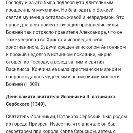
Господу и за это была подвергнута длительным
изощренным мучениям. Но благодатью Божией
святая мученица осталась живой и невредимой. Это
явное для всех присутствующих проявление силы
Божией так потрясло правителя Александра, что он
тоже уверовал во Христа и исповедал себя
христианином. Будучи крещен епископом Антонином
и прожив недолго в истинном покаянии, мирно
отошел ко Господу, а вслед за ним и святая
Василисса. Кончина ее была христиански мирной и
сопровождалась чудесными знамениями милости
Божией (+ 309).
День памяти святителя Иоанникия II, патриарха
Сербского (1349).
Святитель Иоанникий, Патриарх Сербский, был родом
из города Призрен. Известно, что вначале он был
секретарем при короле Карле Сербском, затем, с