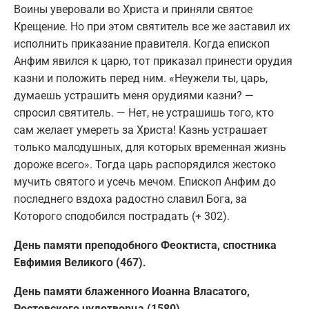
Воины уверовали во Христа и приняли святое
Крещение. Но при этом святитель все же заставил их
исполнить приказание правителя. Когда епископ
Анфим явился к царю, тот приказал принести орудия
казни и положить перед ним. «Неужели ты, царь,
думаешь устрашить меня орудиями казни? —
спросил святитель. — Нет, не устрашишь того, кто
сам желает умереть за Христа! Казнь устрашает
только малодушных, для которых временная жизнь
дороже всего». Тогда царь распорядился жестоко
мучить святого и усечь мечом. Епископ Анфим до
последнего вздоха радостно славил Бога, за
Которого сподобился пострадать (+ 302).
День памяти преподобного Феоктиста, спостника
Евфимия Великого (467).
День памяти блаженного Иоанна Власатого,
Ростовского чудотворца (1580).