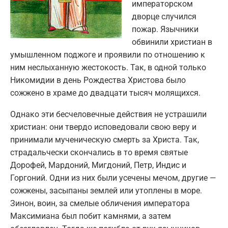
императорском
дворце случился
пожар. Язычники
обвинили христиан в
умышленном поджоге и проявили по отношению к
ним неслыханную жестокость. Так, в одной только
Никомидии в день Рождества Христова было
сожжено в храме до двадцати тысяч молящихся.
Однако эти бесчеловечные действия не устрашили
христиан: они твердо исповедовали свою веру и
принимали мученическую смерть за Христа. Так,
страдальчески скончались в то время святые
Дорофей, Мардоний, Мигдоний, Петр, Индис и
Горгоний. Одни из них были усечены мечом, другие —
сожжены, засыпаны землей или утоплены в море.
Зинон, воин, за смелые обличения императора
Максимиана был побит камнями, а затем