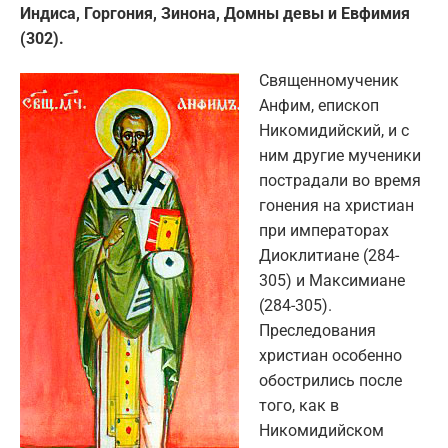
Индиса, Горгония, Зинона, Домны девы и Евфимия
(302).
Священномученик
Анфим, епископ
Никомидийский, и с
ним другие мученики
пострадали во время
гонения на христиан
при императорах
Диоклитиане (284-
305) и Максимиане
(284-305).
Преследования
христиан особенно
обострились после
того, как в
Никомидийском