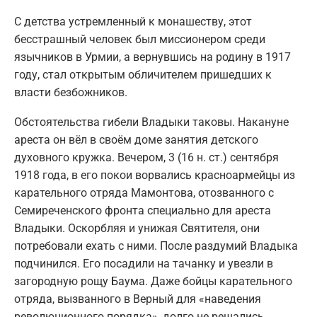
С детства устремленный к монашеству, этот
бесстрашный человек был миссионером среди
язычников в Урмии, а вернувшись на родину в 1917
году, стал открытым обличителем пришедших к
власти безбожников.
Обстоятельства гибели Владыки таковы. Накануне
ареста он вёл в своём доме занятия детского
духовного кружка. Вечером, 3 (16 н. ст.) сентября
1918 года, в его покои ворвались красноармейцы из
карательного отряда Мамонтова, отозванного с
Семиреченского фронта специально для ареста
Владыки. Оскорбляя и унижая Святителя, они
потребовали ехать с ними. После раздумий Владыка
подчинился. Его посадили на тачанку и увезли в
загородную рощу Баума. Даже бойцы карательного
отряда, вызванного в Верный для «наведения
революционного порядка», долго не решались