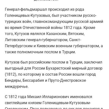
Генерал-фельдмаршал происходил из рода
Голенищевых-Кутузовых, был участником русско-
турецких войн, главнокомандующим русской армией
во время Отечественной войны 1812 года. Кроме
того, Кутузов являлся Казанским, Вятским,
Литовским генерал-губернатором, Санкт-
Петербургским и Киевским военным губернатором, а
также полномочным послом в Турции.
Кутузов был российским послом в Турции, заключил
выгодный для России Бухарестский мирный договор
(1812), по которому в состав России вошли город
Бендеры, Бессарабия и Пруто-Днестровское
междуречье.
С 1812 года Михаил Илларионович именовался
светлейшим князем Голенищевым-Кутузовым-
Смоленским. Прах полководца до сих пор покоится в