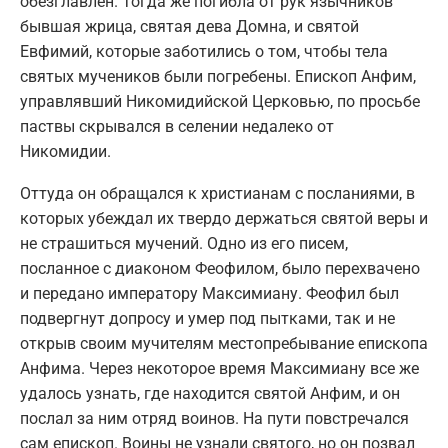
обезглавлен. Тогда же погибла от рук язычников
бывшая жрица, святая дева Домна, и святой
Евфимий, которые заботились о том, чтобы тела
святых мучеников были погребены. Епископ Анфим,
управлявший Никомидийской Церковью, по просьбе
паствы скрывался в селении недалеко от
Никомидии.
Оттуда он обращался к христианам с посланиями, в
которых убеждал их твердо держаться святой веры и
не страшиться мучений. Одно из его писем,
посланное с диаконом Феофилом, было перехвачено
и передано императору Максимиану. Феофил был
подвергнут допросу и умер под пытками, так и не
открыв своим мучителям местопребывание епископа
Анфима. Через некоторое время Максимиану все же
удалось узнать, где находится святой Анфим, и он
послал за ним отряд воинов. На пути повстречался
сам епископ. Воины не узнали святого, но он позвал