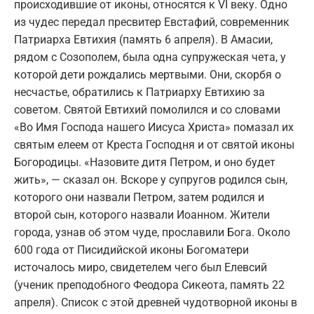
происходившие от иконы, относятся к VI веку. Одно
из чудес передал пресвитер Евстафий, современник
Патриарха Евтихия (память 6 апреля). В Амасии,
рядом с Созополем, была одна супружеская чета, у
которой дети рождались мертвыми. Они, скорбя о
несчастье, обратились к Патриарху Евтихию за
советом. Святой Евтихий помолился и со словами
«Во Имя Господа нашего Иисуса Христа» помазал их
святым елеем от Креста Господня и от святой иконы
Богородицы. «Назовите дитя Петром, и оно будет
жить», — сказал он. Вскоре у супругов родился сын,
которого они назвали Петром, затем родился и
второй сын, которого назвали Иоанном. Жители
города, узнав об этом чуде, прославили Бога. Около
600 года от Писидийской иконы Богоматери
источалось миро, свидетелем чего был Елевсий
(ученик преподобного Феодора Сикеота, память 22
апреля). Список с этой древней чудотворной иконы в