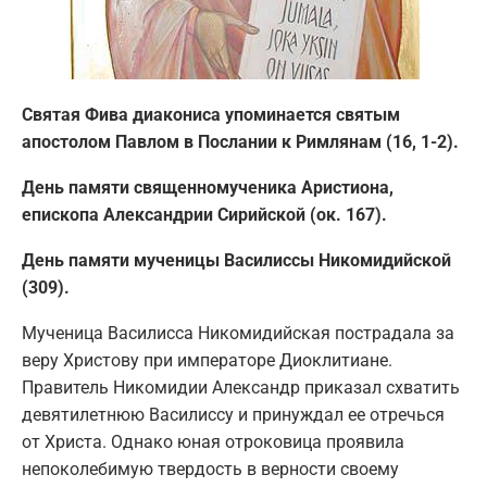
Святая Фива диакониса упоминается святым
апостолом Павлом в Послании к Римлянам (16, 1-2).
День памяти священномученика Аристиона,
епископа Александрии Сирийской (ок. 167).
День памяти мученицы Василиссы Никомидийской
(309).
Мученица Василисса Никомидийская пострадала за
веру Христову при императоре Диоклитиане.
Правитель Никомидии Александр приказал схватить
девятилетнюю Василиссу и принуждал ее отречься
от Христа. Однако юная отроковица проявила
непоколебимую твердость в верности своему