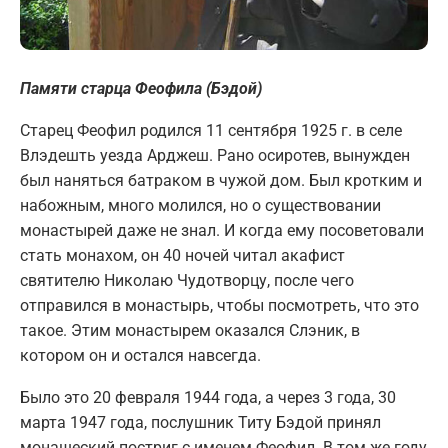
Памяти старца Феофила (Бэдой)
Старец Феофил родился 11 сентября 1925 г. в селе
Влэдешть уезда Арджеш. Рано осиротев, вынужден
был наняться батраком в чужой дом. Был кротким и
набожным, много молился, но о существовании
монастырей даже не знал. И когда ему посоветовали
стать монахом, он 40 ночей читал акафист
святителю Николаю Чудотворцу, после чего
отправился в монастырь, чтобы посмотреть, что это
такое. Этим монастырем оказался Слэник, в
котором он и остался навсегда.
Было это 20 февраля 1944 года, а через 3 года, 30
марта 1947 года, послушник Титу Бэдой принял
монашеский постриг с именем Феофил. В том же году