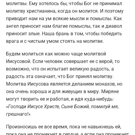
молитвы. Ему хотелось бы, чтобы Бог не принимал
молитву христианина, когда он молится. И поэтому
приводит нам на ум всякие мысли и помыслы. Как
ангел приносит нам благие помыслы, так и диавол
приносит злые. Наша брань в том, чтобы победить
врага и с чистым умом стоять на молитве.
Будем молиться как можно чаще молитвой
Иисусовой. Если человек совершает ее с верой, то
возможно, что он испытает великую радость, а
радость эта означает, что Бог принял молитву.
Молитва Иисусова является деланием монахов, но
она очень хороша и для живущих в миру. Миряне
могут творить ее и работая, и идя куда-нибудь:
«Господи Иисусе Христе, Сыне Божий, помилуй мя,
грешнаго!»
Произносишь ее все время, пока не навыкнешь ей,
пока она не проникнет в сердце, а если она проникнет