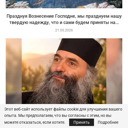
Празднуя Вознесение Господне, мы празднуем нашу
твердую надежду, что и сами будем приняты на...
21.05.2026
Этот веб-сайт использует файлы cookie для улучшения вашего
опыта. Мы предполагаем, что вы согласны с этим, но вы
можете отказаться, если хотите.
Принять
Подробнее
Отец Пимен (Влад): Господи, помоги нам прожить