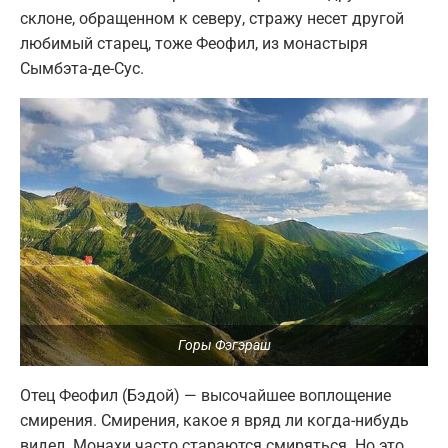
склоне, обращенном к северу, стражу несет другой
любимый старец, тоже Феофил, из монастыря
Сымбэта-де-Сус.
Горы Фэгэраш
Отец Феофил (Бэдой) — высочайшее воплощение
смирения. Смирения, какое я вряд ли когда-нибудь
видел. Монахи часто стараются смиряться. Но это