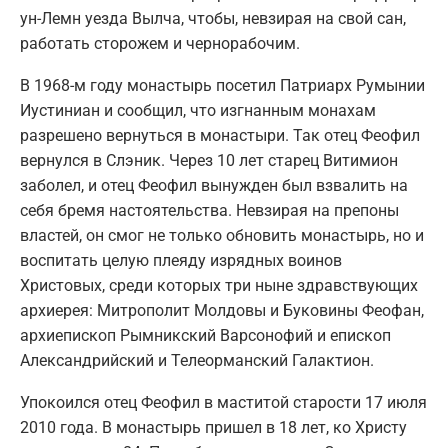
ун-Лемн уезда Вылча, чтобы, невзирая на свой сан,
работать сторожем и чернорабочим.
В 1968-м году монастырь посетил Патриарх Румынии
Иустиниан и сообщил, что изгнанным монахам
разрешено вернуться в монастыри. Так отец Феофил
вернулся в Слэник. Через 10 лет старец Витимион
заболел, и отец Феофил вынужден был взвалить на
себя бремя настоятельства. Невзирая на препоны
властей, он смог не только обновить монастырь, но и
воспитать целую плеяду изрядных воинов
Христовых, среди которых три ныне здравствующих
архиерея: Митрополит Молдовы и Буковины Феофан,
архиепископ Рымникский Варсонофий и епископ
Александрийский и Телеорманский Галактион.
Упокоился отец Феофил в маститой старости 17 июля
2010 года. В монастырь пришел в 18 лет, ко Христу