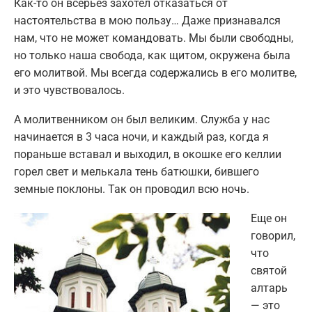
Как-то он всерьез захотел отказаться от
настоятельства в мою пользу… Даже признавался
нам, что не может командовать. Мы были свободны,
но только наша свобода, как щитом, окружена была
его молитвой. Мы всегда содержались в его молитве,
и это чувствовалось.
А молитвенником он был великим. Служба у нас
начинается в 3 часа ночи, и каждый раз, когда я
пораньше вставал и выходил, в окошке его келлии
горел свет и мелькала тень батюшки, бившего
земные поклоны. Так он проводил всю ночь.
Еще он
говорил,
что
святой
алтарь
— это