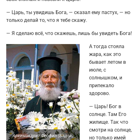
— Царь, ты увидишь Бога, — сказал ему пастух, — но
только делай то, что я тебе скажу.
— Я сделаю всё, что скажешь, лишь бы увидеть Бога!
А тогда стояла
жара, как это
бывает летом в
июле, с
солнышком, и
припекало
здорово.
— Царь! Бог в
солнце. Там Его
жилище. Так что
смотри на солнце,
Архимандрит Феофил (Бэдой)
но только имей