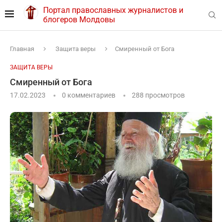
Портал православных журналистов и
блогеров Молдовы
Главная
Защита веры
Смиренный от Бога
ЗАЩИТА ВЕРЫ
Смиренный от Бога
17.02.2023
0 комментариев
288
просмотров