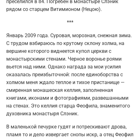
преселился в 84. Погребен в монастыре Слэник
рядом со старцем Витимионом (Нецою).
***
Январь 2009 года. Суровая, морозная, снежная зима.
С трудом взбираюсь по крутому склону холма, на
вершине которого виднеется купол церкви с
монастырскими стенами. Черное воронье роями
вьется над ними. Однако награда за мои усилия
оказалась преизбыточной: после единоборства с
холмом меня ждало теплое и тихое пристанище —
смиренная монашеская келлия, заполненная
книгами, иконами и фотографиями, развешанными
на стенах. Это келлия старца Феофила, знаменитого
духовника монастыря Слэник.
В маленькой печурке гудят и потрескивают дрова,
пламя то и дело извергает снопы искр, а отец Феофил