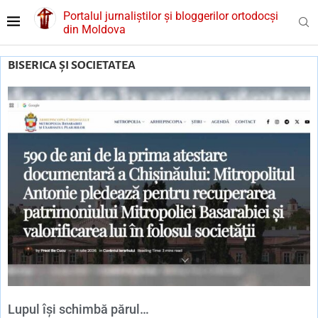
Portalul jurnaliștilor și bloggerilor ortodocși
din Moldova
BISERICA ȘI SOCIETATEA
Lupul își schimbă părul…