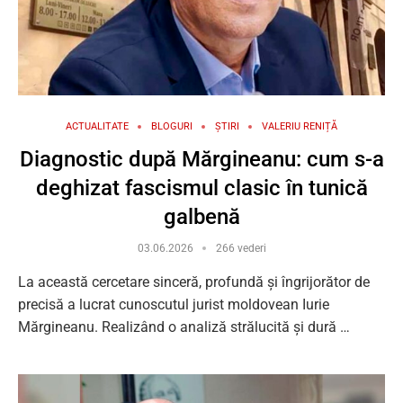
ACTUALITATE
BLOGURI
ȘTIRI
VALERIU RENIȚĂ
Diagnostic după Mărgineanu: cum s-a
deghizat fascismul clasic în tunică
galbenă
03.06.2026
266 vederi
La această cercetare sinceră, profundă și îngrijorător de
precisă a lucrat cunoscutul jurist moldovean Iurie
Mărgineanu. Realizând o analiză strălucită și dură …