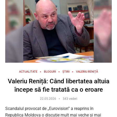
ACTUALITATE
BLOGURI
ȘTIRI
VALERIU RENIȚĂ
Valeriu Reniță: Când libertatea altuia
începe să fie tratată ca o eroare
22.05.2026
343 vederi
Scandalul provocat de „Eurovision” a reaprins în
Republica Moldova o discuție mult mai veche și mai