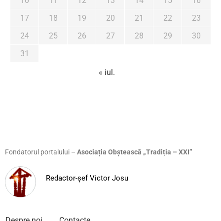
10
11
12
13
14
15
16
17
18
19
20
21
22
23
24
25
26
27
28
29
30
31
« iul.
Fondatorul portalului –
Asociația Obștească „Tradiția – XXI”
Redactor-șef Victor Josu
Despre noi
Contacte