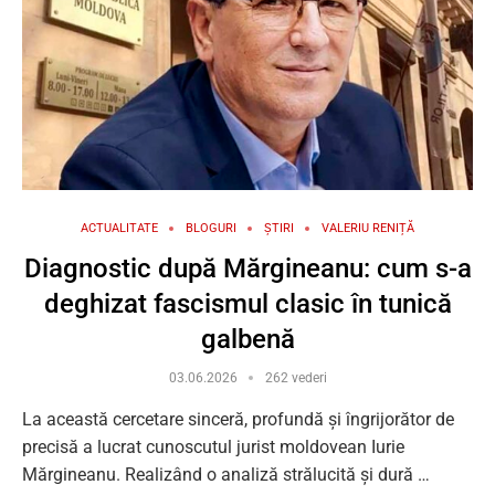
ACTUALITATE
BLOGURI
ȘTIRI
VALERIU RENIȚĂ
Diagnostic după Mărgineanu: cum s-a
deghizat fascismul clasic în tunică
galbenă
03.06.2026
262 vederi
La această cercetare sinceră, profundă și îngrijorător de
precisă a lucrat cunoscutul jurist moldovean Iurie
Mărgineanu. Realizând o analiză strălucită și dură …