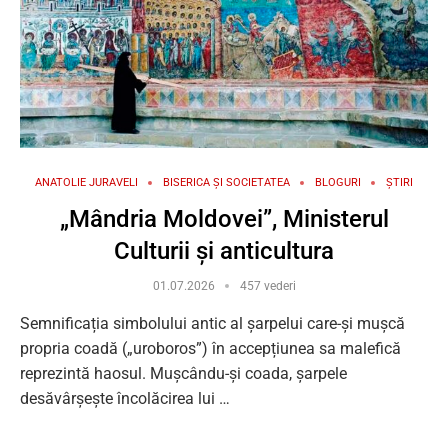
ANATOLIE JURAVELI
BISERICA ȘI SOCIETATEA
BLOGURI
ȘTIRI
„Mândria Moldovei”, Ministerul
Culturii și anticultura
01.07.2026
457 vederi
Semnificația simbolului antic al șarpelui care-și mușcă
propria coadă („uroboros”) în accepțiunea sa malefică
reprezintă haosul. Mușcându-și coada, șarpele
desăvârșește încolăcirea lui …