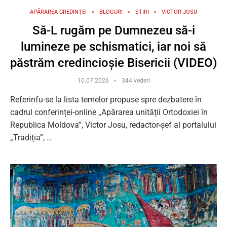
APĂRAREA CREDINȚEI
BLOGURI
ȘTIRI
VICTOR JOSU
Să-L rugăm pe Dumnezeu să-i
lumineze pe schismatici, iar noi să
păstrăm credincioșie Bisericii (VIDEO)
10.07.2026
344 vederi
Referinfu-se la lista temelor propuse spre dezbatere în
cadrul conferinței-online „Apărarea unității Ortodoxiei în
Republica Moldova”, Victor Josu, redactor-șef al portalului
„Tradiția”, …