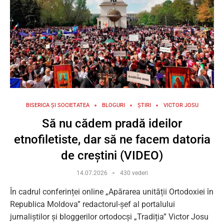
BISERICA ȘI SOCIETATEA
BLOGURI
ȘTIRI
VICTOR JOSU
Să nu cădem pradă ideilor
etnofiletiste, dar să ne facem datoria
de creștini (VIDEO)
14.07.2026
430 vederi
În cadrul conferinței online „Apărarea unității Ortodoxiei în
Republica Moldova” redactorul-șef al portalului
jurnaliștilor și bloggerilor ortodocși „Tradiția” Victor Josu