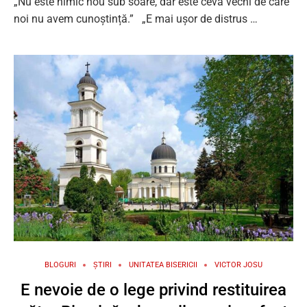
„Nu este nimic nou sub soare, dar este ceva vechi de care
noi nu avem cunoștință.” „E mai ușor de distrus …
BLOGURI
ȘTIRI
UNITATEA BISERICII
VICTOR JOSU
E nevoie de o lege privind restituirea