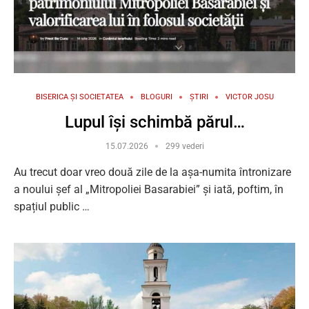
BISERICA ȘI SOCIETATEA
BLOGURI
ȘTIRI
VICTOR JOSU
Lupul își schimbă părul…
15.07.2026
299 vederi
Au trecut doar vreo două zile de la așa-numita întronizare
a noului șef al „Mitropoliei Basarabiei” și iată, poftim, în
spațiul public …