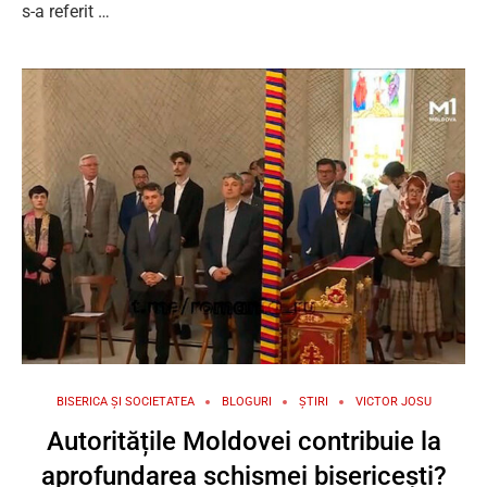
s-a referit …
BISERICA ȘI SOCIETATEA
BLOGURI
ȘTIRI
VICTOR JOSU
Autoritățile Moldovei contribuie la
aprofundarea schismei bisericești?