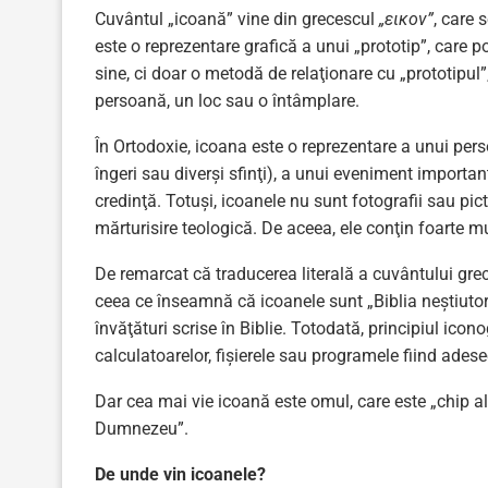
Cuvântul „icoană” vine din grecescul
„εικον”
, care 
este o reprezentare grafică a unui „prototip”, care p
sine, ci doar o metodă de relaţionare cu „prototipu
persoană, un loc sau o întâmplare.
În Ortodoxie, icoana este o reprezentare a unui per
îngeri sau diverşi sfinţi), a unui eveniment importan
credinţă. Totuşi, icoanele nu sunt fotografii sau pi
mărturisire teologică. De aceea, ele conţin foarte m
De remarcat că traducerea literală a cuvântului gre
ceea ce înseamnă că icoanele sunt „Biblia neştiutor
învăţături scrise în Biblie. Totodată, principiul ico
calculatoarelor, fişierele sau programele fiind adeseo
Dar cea mai vie icoană este omul, care este „chip 
Dumnezeu”.
De unde vin icoanele?