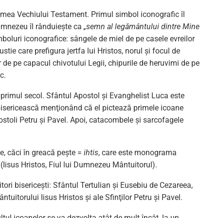
remea Vechiului Testament. Primul simbol iconografic îl
umnezeu îl rânduieşte ca
„semn al legământului dintre Mine
boluri iconografice: sângele de miel de pe casele evreilor
stie care prefigura jertfa lui Hristos, norul şi focul de
r de pe capacul chivotului Legii, chipurile de heruvimi de pe
c.
n primul secol. Sfântul Apostol şi Evanghelist Luca este
a bisericească menţionând că el pictează primele icoane
postoli Petru şi Pavel. Apoi, catacombele şi sarcofagele
le, căci în greacă peşte =
ihtis
, care este monograma
 (Iisus Hristos, Fiul lui Dumnezeu Mântuitorul).
ori bisericeşti: Sfântul Tertulian şi Eusebiu de Cezareea,
tuitorului Iisus Hristos şi ale Sfinţilor Petru şi Pavel.
ltul icoanelor se va dezvolta atât de mult încât, la un