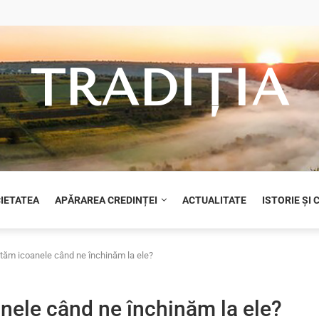
TRADIȚIA
CIETATEA
APĂRAREA CREDINȚEI
ACTUALITATE
ISTORIE ȘI
tăm icoanele când ne închinăm la ele?
nele când ne închinăm la ele?