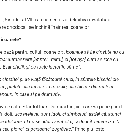
or, Sinodul al VII-lea ecumenic va definitiva învăţătura
re ortodocşii se închină înaintea icoanelor.
 icoanele?
de bază pentru cultul icoanelor:
„Icoanele să fie cinstite nu cu
ai dumnezeirii [Sfintei Treimi], ci [tot aşa] cum se face cu
 Evanghelii, şi cu toate lucrurile sfinte”
.
nstitei şi de viaţă făcătoarei cruci, în sfintele biserici ale
ne, pictate sau lucrate în mozaic, sau făcute din materii
cânduri, în case şi pe drumuri»
.
itiv de către Sfântul Ioan Damaschin, cel care va pune punct
i idoli.
„Icoanele nu sunt idoli, ci simboluri, astfel că, atunci
 idolatrie. El nu se adoră simbolul, ci doar îl venerează. O
 sau pietrei, ci persoanei zugrăvite.”
Principiul este