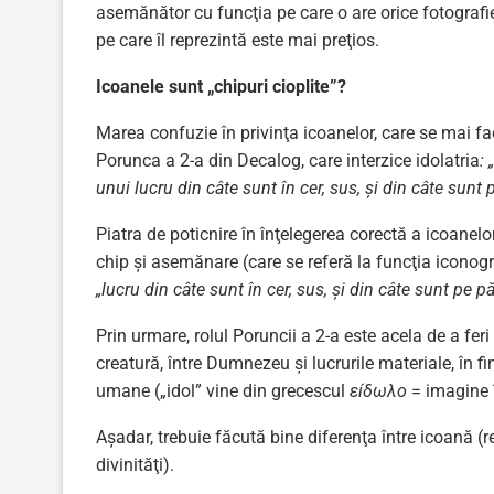
asemănător cu funcţia pe care o are orice fotografie
pe care îl reprezintă este mai preţios.
Icoanele sunt „chipuri cioplite”?
Marea confuzie în privinţa icoanelor, care se mai fac
Porunca a 2-a din Decalog, care interzice idolatria
: 
unui lucru din câte sunt în cer, sus, şi din câte sunt
Piatra de poticnire în înţelegerea corectă a icoanel
chip şi asemănare (care se referă la funcţia iconogra
„lucru din câte sunt în cer, sus, şi din câte sunt pe 
Prin urmare, rolul Poruncii a 2-a este acela de a feri
creatură, între Dumnezeu şi lucrurile materiale, în fina
umane („idol” vine din grecescul
εíδωλο
= imagine î
Aşadar, trebuie făcută bine diferenţa între icoană (re
divinităţi).