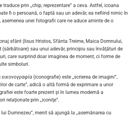
se traduce prin „chip, reprezentare” a ceva. Astfel, icoana
oate fi o persoană, o faptă sau un adevăr, ea nefiind nimic în
l”, asemenea unei fotografii care ne aduce aminte de o
sonaj sfânt (Iisus Hristos, Sfânta Treime, Maica Domnului,
t (sărbătoare) sau unui adevăr, principiu sau învăţături de
cturi, care surprind doar imaginea de moment, ci forme de
ulte simboluri.
c
εικονογραφία
(iconografie) este „scrierea de imagini”,
ilor de carte”, adică o altă formă de exprimare a unor
nografiei este foarte prezent şi în lumea modernă a
ri relaţionate prin „iconiţe”.
al lui Dumnezeu”, menit să ajungă la „asemănarea cu