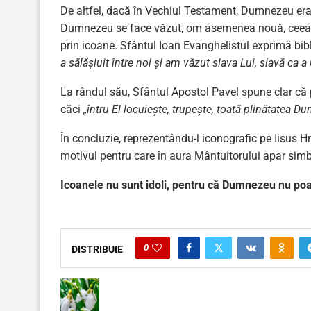
De altfel, dacă în Vechiul Testament, Dumnezeu era n
Dumnezeu se face văzut, om asemenea nouă, ceea ce 
prin icoane. Sfântul Ioan Evanghelistul exprimă bib
a sălăşluit între noi şi am văzut slava Lui, slavă ca a
La rândul său, Sfântul Apostol Pavel spune clar că
căci
„întru El locuieşte, trupeşte, toată plinătatea Du
În concluzie, reprezentându-l iconografic pe Iisus Hr
motivul pentru care în aura Mântuitorului apar simbol
Icoanele nu sunt idoli, pentru că Dumnezeu nu poat
0
DISTRIBUIE