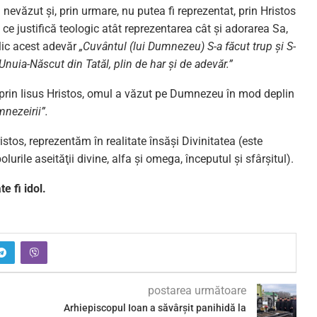
evăzut şi, prin urmare, nu putea fi reprezentat, prin Hristos
justifică teologic atât reprezentarea cât şi adorarea Sa,
lic acest adevăr
„Cuvântul (lui Dumnezeu) S-a făcut trup şi S-
 Unuia-Născut din Tatăl, plin de har şi de adevăr.”
 prin Iisus Hristos, omul a văzut pe Dumnezeu în mod deplin
mnezeirii”.
istos, reprezentăm în realitate însăşi Divinitatea (este
urile aseităţii divine, alfa şi omega, începutul şi sfârşitul).
e fi idol.
postarea următoare
Arhiepiscopul Ioan a săvârșit panihidă la