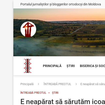
Portalul jurnaliștilor și bloggerilor ortodocși din Moldova
PRINCIPALĂ
ȘTIRI
BISERICA ȘI SO
Principală
ÎNTREABĂ PREOTUL
E neapărat să săru
ÎNTREABĂ PREOTUL
ȘTIRI
E neapărat să sărutăm icoa