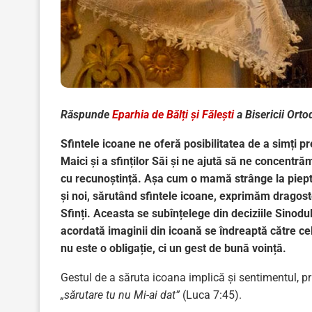
Răspunde
Eparhia de Bălți și Fălești
a Bisericii Ort
Sfintele icoane ne oferă posibilitatea de a simți p
Maici și a sfinților Săi și ne ajută să ne concentră
cu recunoștință. Așa cum o mamă strânge la piept și
și noi, sărutând sfintele icoane, exprimăm dragos
Sfinți. Aceasta se subînțelege din deciziile Sinodu
acordată imaginii din icoană se îndreaptă către ce
nu este o obligație, ci un gest de bună voință.
Gestul de a săruta icoana implică și sentimentul, p
„sărutare tu nu Mi-ai dat”
(Luca 7:45).