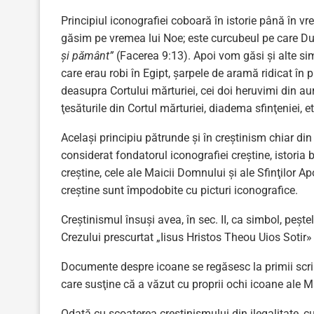
Principiul iconografiei coboară în istorie până în v
găsim pe vremea lui Noe; este curcubeul pe care D
şi pământ”
(Facerea 9:13). Apoi vom găsi şi alte sim
care erau robi în Egipt, şarpele de aramă ridicat în pu
deasupra Cortului mărturiei, cei doi heruvimi din au
ţesăturile din Cortul mărturiei, diadema sfinţeniei, et
Acelaşi principiu pătrunde şi în creştinism chiar di
considerat fondatorul iconografiei creştine, istori
creştine, cele ale Maicii Domnului şi ale Sfinţilor A
creştine sunt împodobite cu picturi iconografice.
Creştinismul însuşi avea, în sec. II, ca simbol, peşte
Crezului prescurtat „Iisus Hristos Theou Uios Sotir»
Documente despre icoane se regăsesc la primii scriit
care susţine că a văzut cu proprii ochi icoane ale Mân
Odată cu scoaterea creştinismului din ilegalitate, cu