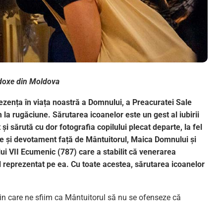
odoxe din Moldova
rezența în viața noastră a Domnului, a Preacuratei Sale
m la rugăciune. Sărutarea icoanelor este un gest al iubirii
 sărută cu dor fotografia copilului plecat departe, la fel
te și devotament față de Mântuitorul, Maica Domnului și
lui VII Ecumenic (787) care a stabilit că venerarea
l reprezentat pe ea. Cu toate acestea, sărutarea icoanelor
rin care ne sfiim ca Mântuitorul să nu se ofenseze că