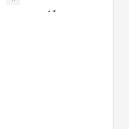
« iul.