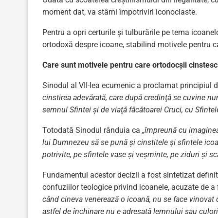
moment dat, va stârni împotriviri iconoclaste.
Pentru a opri certurile şi tulburările pe tema icoanel
ortodoxă despre icoane, stabilind motivele pentru ca
Care sunt motivele pentru care ortodocşii cinstesc
Sinodul al VII-lea ecumenic a proclamat principiul 
cinstirea adevărată, care după credinţă se cuvine num
semnul Sfintei şi de viaţă făcătoarei Cruci, cu Sfintele
Totodată Sinodul rânduia ca
„împreună cu imaginea ci
lui Dumnezeu să se pună şi cinstitele şi sfintele icoa
potrivite, pe sfintele vase şi veşminte, pe ziduri şi s
Fundamentul acestor decizii a fost sintetizat defin
confuziilor teologice privind icoanele, acuzate de a f
când cineva venerează o icoană, nu se face vinovat de
astfel de închinare nu e adresată lemnului sau culorii