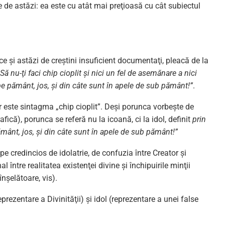
 de astăzi: ea este cu atât mai preţioasă cu cât subiectul
e şi astăzi de creştini insuficient documentaţi, pleacă de la
„Să nu-ţi faci chip cioplit şi nici un fel de asemănare a nici
 pe pământ, jos, şi din câte sunt în apele de sub pământ!”
.
or este sintagma „chip cioplit”. Deşi porunca vorbeşte de
fică), porunca se referă nu la icoană, ci la idol, definit
prin
pământ, jos, şi din câte sunt în apele de sub pământ!”
 pe credincios de idolatrie, de confuzia între Creator şi
l între realitatea existenţei divine şi închipuirile minţii
nşelătoare, vis).
prezentare a Divinităţii) şi idol (reprezentare a unei false