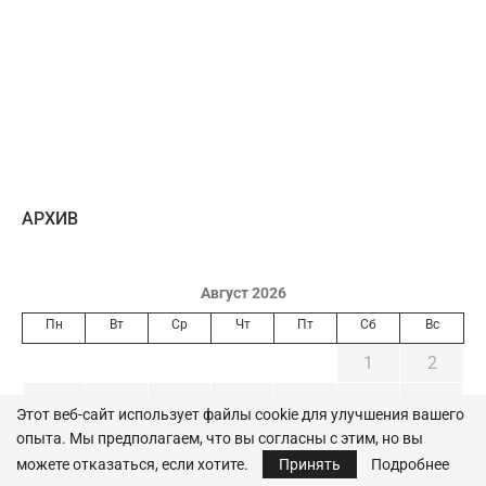
AРХИВ
Август 2026
Пн
Вт
Ср
Чт
Пт
Сб
Вс
1
2
3
4
5
6
7
8
9
Этот веб-сайт использует файлы cookie для улучшения вашего
опыта. Мы предполагаем, что вы согласны с этим, но вы
10
11
12
13
14
15
16
можете отказаться, если хотите.
Принять
Подробнее
17
18
19
20
21
22
23