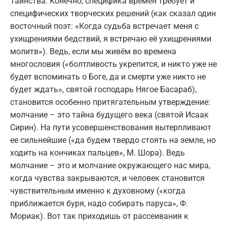
Таинства. Конечно, специфика времён требует и
специфических творческих решений (как сказал один
восточный поэт: «Когда судьба встречает меня с
ухищрениями бедствий, я встречаю её ухищрениями
молитв»). Ведь, если мы живём во времена
многословия («болтливость укрепится, и никто уже не
будет вспоминать о Боге, да и смерти уже никто не
будет ждать», святой господарь Нягое Басараб),
становится особенно притягательным утверждение:
молчание – это тайна будущего века (святой Исаак
Сирин). На пути усовершенствования вытерпливают
ее сильнейшие («да будем твердо стоять на земле, но
ходить на кончиках пальцев», M. Шора). Ведь
молчание – это и молчание окружающего нас мира,
когда чувства закрываются, и человек становится
чувствительным именно к духовному («когда
приближается буря, надо собирать паруса», Ф.
Мориак). Вот так приходишь от рассеивания к