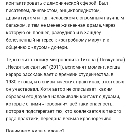
контактировать с демонической сферой. Был
писателем, лингвистом, энциклопедистом,
драматургом и т.д., человеком с огромным научным
багажом, и тем не менее жизненная драма, через
которую он прошёл, разбудила и в Хашдеу
болезненный интерес к «загробному миру» и к
общению с «духом» дочери.
Те, кто читал книгу митрополита Тихона (Шевкунова)
„Несвятые святые” (2011), вспомнят момент, когда
иерарх рассказывает о времени студенчества, в
1980-е годы, и о спиритических практиках, в которых
он участвовал. Хотя автор не описывает, каким
образом его друзья налаживали контакт с духами,
которые с ними «говорили», всё-таки опасность,
которая подстерегает тех, кто вовлекается в такого
рода практики, передана весьма красноречиво.
Понимаете, куда я клоню?