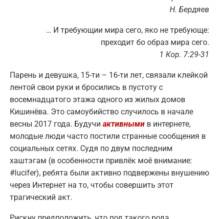
Н. Бердяев
… И требующии мира сего, яко не требующе:
преходит бо образ мира сего.
1
Кор. 7:29-31
Парень и девушка, 15-ти – 16-ти лет, связали клейкой
лентой свои руки и бросились в пустоту с
восемнадцатого этажа одного из жилых домов
Кишинёва. Это самоубийство случилось в начале
весны 2017 года. Будучи
активными
в интернете,
молодые люди часто постили странные сообщения в
социальных сетях. Судя по двум последним
хаштэгам (в особенности привлёк моё внимание:
#lucifer), ребята были активно подвержены внушению
через Интернет на то, чтобы совершить этот
трагический акт.
Рискну предположить, что под такого рода