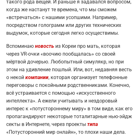
такого рода вещей. И раньше я задавался вопросом,
когда же настанут те времена, что мы сможем
«встречаться» с нашими усопшими. Например,
посредством голограмм или других технических
выдумок, которые сегодня легко осуществимы.
Вспоминаю
новость
из Кореи про мать, которая
через VR-очки «воочию пообщалась» со своей
мёртвой дочерью. Любопытный симулякр, но при
этом на удивление пошлый. Или, вот, недавняя весть
о некой
компании
, которая организует телефонные
переговоры с покойными родственниками. Конечно,
всё устраивается с помощью «искусственного
интеллекта». А ежели учитывать и нездоровый
интерес к «потустороннему миру» в том виде, как его
пропагандируют некоторые тоталитарные нью-эйдж
секты в Интернете, через проекты
типа
«Потусторонний мир онлайн», то плохи наши дела.