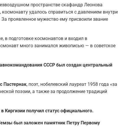
 безвоздушном пространстве скафандр Леонова
, космонавту удалось справиться с давлением внутри
. За проявленное мужество ему присвоили звание
, в подготовке космонавтов и входил в
смонавт много занимался живописью — в советское
 главнокомандования СССР был создан центральный
ис Пастернак
, поэт, нобелевский лауреат 1958 года «за
еской поэзии, а также за продолжение традиций
к в Киргизии получил статус официального.
у Темзы был заложен памятник Петру Первому