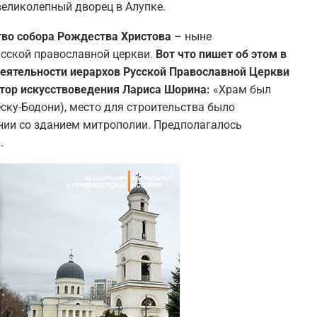
еликолепный дворец в Алупке.
тво собора Рождества Христова
– ныне
сской православной церкви.
Вот что пишет об этом в
деятельности иерархов Русской Православной Церкви
октор искусствоведения Лариса Шорина:
«Храм был
ку-Бодони), место для строительства было
нии со зданием митрополии. Предполагалось
.