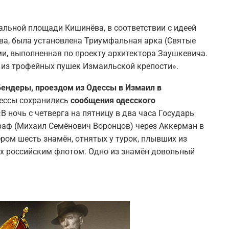
тральной площади Кишинёва, в соответствии с идеей
ва, была установлена Триумфальная арка (Святые
ми, выполненная по проекту архитектора Заушкевича.
 из трофейных пушек Измаильской крепости».
 Бендеры, проездом из Одессы в Измаил в
ессы сохранились
сообщения одесского
В ночь с четверга на пятницу в два часа Государь
граф (Михаил Семёнович Воронцов) через Аккерман в
ром шесть знамён, отнятых у турок, плывших из
ых российским флотом. Одно из знамён довольный