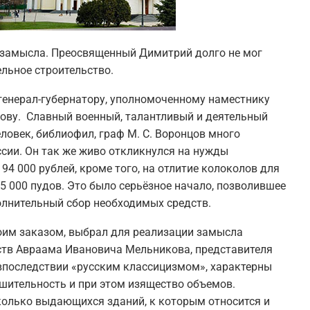
е замысла. Преосвященный Димитрий долго не мог
льное строительство.
генерал-губернатору, уполномоченному наместнику
ову. Славный военный, талантливый и деятельный
ловек, библиофил, граф М. С. Воронцов много
сии. Он так же живо откликнулся на нужды
94 000 рублей, кроме того, на отлитие колоколов для
5 000 пудов. Это было серьёзное начало, позволившее
лнительный сбор необходимых средств.
оим заказом, выбрал для реализации замысла
тв Авраама Ивановича Мельникова, представителя
 впоследствии «русским классицизмом», характерны
ушительность и при этом изящество объемов.
колько выдающихся зданий, к которым относится и