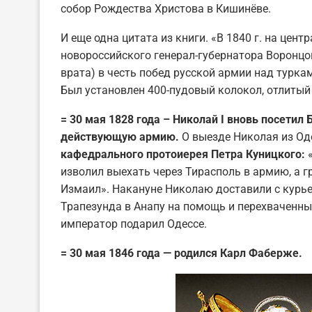
собор Рождества Христова в Кишинёве.
И еще одна цитата из книги. «В 1840 г. на цен
новороссийского генерал-губернатора Воронцо
врата) в честь побед русской армии над турка
Был установлен 400-пудовый колокол, отлитый
= 30 мая 1828 года – Николай I вновь посетил
действующую армию.
О выезде Николая из Од
кафедрального протоиерея Петра Куницкого:
«
изволил выехать через Тирасполь в армию, а 
Измаил». Накануне Николаю доставили с курье
Трапезунда в Анапу на помощь и перехваченн
император подарил Одессе.
= 30 мая 1846 года — родился Карл Фаберже.