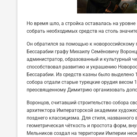
Но время шло, а стройка оставалась на уровн
собрать необходимых средств на столь значите
Он обратился за помощью к новороссийскому 
Бессарабии графу Михаилу Семёновичу Воронц
администратор, образованный и культурный че
способствовал развитию и украшению Новорос
Бессарабии. Из средств казны было выделено 1
собора отдали старые турецкие орудия весом 1
преосвященному Димитрию организовать допо
Воронцов, считавший строительство собора св
архитектора Императорской академии художес
позднего классицизма. Для стиля, названного
геометрическая чёткость и простота форм, вн
Мельников создал на территории Империи нес