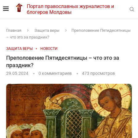
Портал православных журналистов и
блогеров Молдовы
Главная
Защита веры
Преполовение Пятидесятницы
– что это за праздник?
ЗАЩИТА ВЕРЫ
НОВОСТИ
Преполовение Пятидесятницы – что это за
праздник?
29.05.2024
0 комментариев
473
просмотров