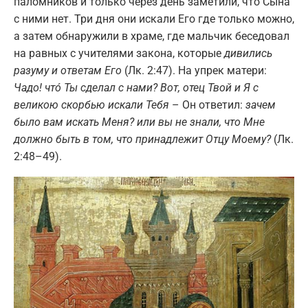
паломников и только через день заметили, что Сына
с ними нет. Три дня они искали Его где только можно,
а затем обнаружили в храме, где мальчик беседовал
на равных с учителями закона, которые
дивились
разуму и ответам Его
(Лк. 2:47). На упрек матери:
Чадо! чтó Ты сделал с нами? Вот, отец Твой и Я с
великою скорбью искали Тебя
– Он ответил:
зачем
было вам искать Меня? или вы не знали, что Мне
должно быть в том, что принадлежит Отцу Моему?
(Лк.
2:48–49).