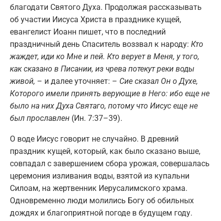
благодати Святого Духа. Продолжая рассказывать
об участии Иисуса Христа в празднике кущей,
евангелист Иоанн пишет, что в последний
праздничный день Спаситель воззвал к народу:
Кто
жаждет, иди ко Мне и пей. Кто верует в Меня, у того,
как сказано в Писании, из чрева потекут реки воды
живой,
– и далее уточняет: –
Сие сказал Он о Духе,
Которого имели принять верующие в Него: ибо еще не
было на них Духа Святаго, потому что Иисус еще не
был прославлен
(Ин. 7:37–39).
О воде Иисус говорит не случайно. В древний
праздник кущей, который, как было сказано выше,
совпадал с завершением сбора урожая, совершалась
церемония изливания воды, взятой из купальни
Силоам, на жертвенник Иерусалимского храма.
Одновременно люди молились Богу об обильных
дождях и благоприятной погоде в будущем году.