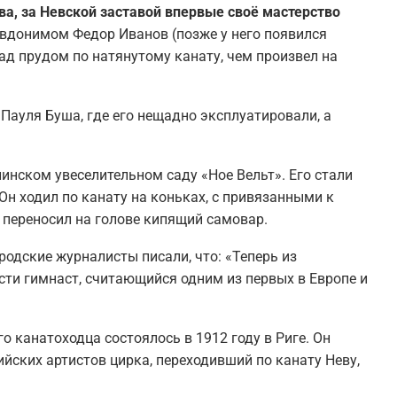
ова, за Невской заставой впервые своё мастерство
евдонимом Федор Иванов (позже у него появился
ад прудом по натянутому канату, чем произвел на
 Пауля Буша, где его нещадно эксплуатировали, а
инском увеселительном саду «Ное Вельт». Его стали
н ходил по канату на коньках, с привязанными к
 переносил на голове кипящий самовар.
родские журналисты писали, что: «Теперь из
ти гимнаст, считающийся одним из первых в Европе и
о канатоходца состоялось в 1912 году в Риге. Он
йских артистов цирка, переходивший по канату Неву,