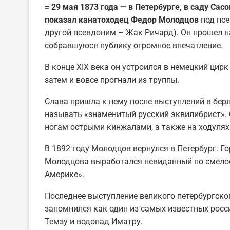
= 29 мая 1873 года — в Петербурге, в саду Сас
показал канатоходец Федор Молодцов
под пс
другой псевдоним – Жак Ричард). Он прошел н
собравшуюся публику огромное впечатление.
В конце XIX века он устроился в немецкий цирк
затем и вовсе прогнали из труппы.
Слава пришла к нему после выступлений в берл
называть «знаменитый русский эквилибрист». О
ногам острыми кинжалами, а также на ходулях
В 1892 году Молодцов вернулся в Петербург. Го
Молодцова выработался невиданный по смелос
Америке».
Последнее выступление великого петербургског
запомнился как один из самых известных росси
Темзу и водопад Иматру.