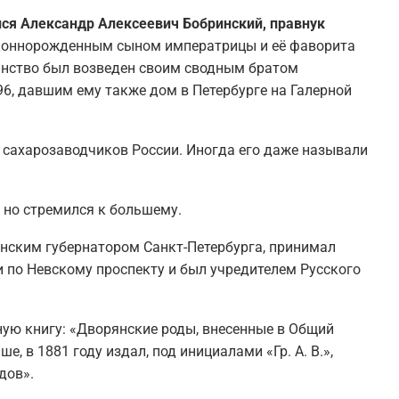
ился Александр Алексеевич Бобринский, правнук
законнорожденным сыном императрицы и её фаворита
оинство был возведен своим сводным братом
96, давшим ему также дом в Петербурге на Галерной
 сахарозаводчиков России. Иногда его даже называли
 но стремился к большему.
анским губернатором Санкт-Петербурга, принимал
и по Невскому проспекту и был учредителем Русского
чную книгу: «Дворянские роды, внесенные в Общий
, в 1881 году издал, под инициалами «Гр. А. В.»,
дов».