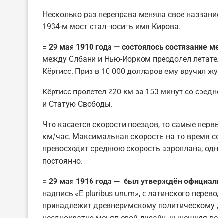
Несколько раз переправа меняла свое название.
1934-м мост стал носить имя Кирова.
= 29 мая 1910 года — состоялось состязание 
между Олбани и Нью-Йорком преодолел летате
Кёртисс. Приз в 10 000 долларов ему вручил ж
Кёртисс пролетел 220 км за 153 минут со сред
и Статую Свободы.
Что касается скорости поездов, то самые перв
км/час. Максимальная скорость на то время с
превосходит среднюю скорость аэроплана, одн
постоянно.
= 29 мая 1916 года — был утверждён официа
надпись «E pluribus unum», с латинского перев
принадлежит древнеримскому политическому д
неоднократно менял свой дизайн, нынешняя вер