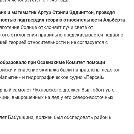
зик и математик Артур Стэнли Эддингтон, проводя
ностью подтвердил теорию относительности Альберта
яготения Солнца отклоняет лучи света от
этого отклонения правильно предсказывается недавно
 теорией относительности и не согласуется с
о образовало при Осавиахиме Комитет помощи
оиски и спасение экипажа были направлены ледокол
«Малыгин» и гидрографическое судно «Персей».
рный самолет Чухновского, должен был, обогнув с
иции, выброшенных на лед у его северо-восточных
лет Бабушкина, должен был обследовать район к