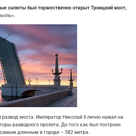
йные салюты был торжественно открыт Троицкий мост,
ьоль».
развод моста. Император Николай II лично нажал на
торы разводного пролета. До того как был построен
 самым длинным в городе – 582 метра.