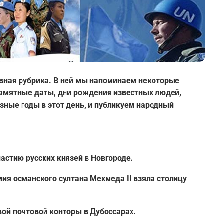
вная рубрика. В ней мы напоминаем некоторые
 памятные даты, дни рождения известных людей,
зные годы в этот день, и публикуем народный
настию русских князей в Новгороде.
мия османского султана Мехмеда II взяла столицу
вой почтовой конторы в Дубоссарах.