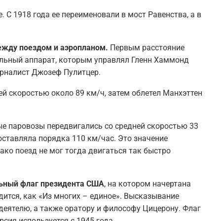
 С 1918 года ее переименовали в мост Равенства, а в
между поездом и аэропланом.
Первым расстояние
льный аппарат, которым управлял Гленн Хаммонд
урналист Джозеф Пулитцер.
ней скоростью около 89 км/ч, затем облетел Манхэттен
ые паровозы передвигались со средней скоростью 33
оставляла порядка 110 км/час. Это значение
ако поезд не мог тогда двигаться так быстро
льный флаг президента США
, на котором начертана
одится, как «Из многих – единое». Высказывание
еятелю, а также оратору и философу Цицерону. Флаг
сия используется с 1945 года.