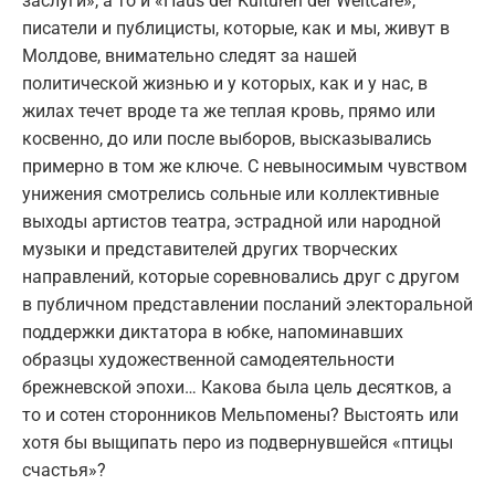
заслуги», а то и «Haus der Kulturen der Weltcare»,
писатели и публицисты, которые, как и мы, живут в
Молдове, внимательно следят за нашей
политической жизнью и у которых, как и у нас, в
жилах течет вроде та же теплая кровь, прямо или
косвенно, до или после выборов, высказывались
примерно в том же ключе. С невыносимым чувством
унижения смотрелись сольные или коллективные
выходы артистов театра, эстрадной или народной
музыки и представителей других творческих
направлений, которые соревновались друг с другом
в публичном представлении посланий электоральной
поддержки диктатора в юбке, напоминавших
образцы художественной самодеятельности
брежневской эпохи… Какова была цель десятков, а
то и сотен сторонников Мельпомены? Выстоять или
хотя бы выщипать перо из подвернувшейся «птицы
счастья»?