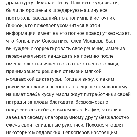
драматургу Николае Негру. Нам неоткуда знать,
были ли брошены в шредерную машину все
протоколы заседаний, но анонимный источник
(любой, кто пожелает усомниться в этой
информации, имеет на это полное право) утверждает,
что Консилиум Союза писателей Молдовы был
вынужден скорректировать свое решение, изменив
первоначального кандидата на премию после
вмешательства известного ответственного лица,
принимавшего решения от имени мягкой
молдавской диктатуры. Когда я вижу, с каким
рвением к славе и ревностью к еще не намазанному
на шмат хлеба куску масла ждут литработники своей
награды за плоды благодати, безвозмездно
полученной с небес, я вспоминаю Кафку, который
завещал своему благоразумному другу безжалостно
сжечь свои гениальные рукописи. Похоже, что для
некоторых молдавских щелкоперов настоящим