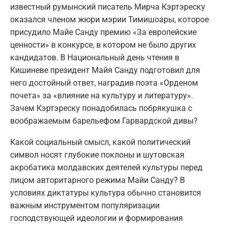
известный румынский писатель Мирча Кэртэреску
оказался членом жюри мэрии Тимишоары, которое
присудило Майе Санду премию «За европейские
ценности» в конкурсе, в котором не было других
кандидатов. В Национальный день чтения в
Кишиневе президент Майя Санду подготовил для
него достойный ответ, наградив поэта «Орденом
почета» за «влияние на культуру и литературу».
Зачем Кэртэреску понадобилась побрякушка с
воображаемым барельефом Гарвардской дивы?
Какой социальный смысл, какой политический
символ носят глубокие поклоны и шутовская
акробатика молдавских деятелей культуры перед
лицом авторитарного режима Майи Санду? В
условиях диктатуры культура обычно становится
важным инструментом популяризации
господствующей идеологии и формирования