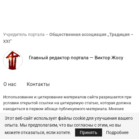
Учредитель портала –
Общественная ассоциация „Традиция –
XXI”
Главный редактор портала — Виктор Жосу
О нас
Контакты
Использование и цитирование материалов сайта разрешается при
условии открытой ссылки на цитируемую статью, которая должна
находиться в первом абзаце публикуемого материала. Мнение
редакции может не совпадать с точкой зрения авторов публикаций.
Этот веб-сайт использует файлы cookie для улучшения вашего
опыта. Мы предполагаем, что вы согласны с этим, но вы
© 2022 — All Rights Reserved.
Traditia.md
можете отказаться, если хотите.
Принять
Подробнее