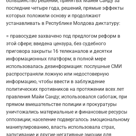
большинство решений, принятых Майей Санду за
последние четыре года, решений, прямые эффекты
которых положили основу и продолжают
устанавливать в Республике Молдова диктатуру:
= правосудие захвачено под предлогом реформ в
этой сфере; введена цензура, без судебного
приговора закрыты 16 телеканалов и десятки
информационных платформ; в полной мере
использовалась дезинформация: послушные СМИ
распространяли ложную или недостоверную
информацию, чтобы ввести в заблуждение
политических противников на протяжении всех лет
правления Майи Санду; использовался саботаж, при
прямом вмешательстве полиции и прокуратуры
уничтожались материальные и финансовые ресурсы
оппозиции; население подвергалось эмоциональному
манипулированию, власть использовала страх,
запугивание и другие негативные эмоции для