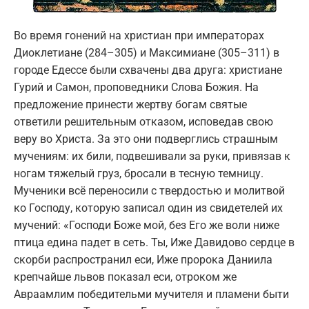
Во время гонений на христиан при императорах
Диоклетиане (284–305) и Максимиане (305–311) в
городе Едессе были схвачены два друга: христиане
Гурий и Самон, проповедники Слова Божия. На
предложение принести жертву богам святые
ответили решительным отказом, исповедав свою
веру во Христа. За это они подверглись страшным
мучениям: их били, подвешивали за руки, привязав к
ногам тяжелый груз, бросали в тесную темницу.
Мученики всё переносили с твердостью и молитвой
ко Господу, которую записал один из свидетелей их
мучений: «Господи Боже мой, без Его же воли ниже
птица едина падет в сеть. Ты, Иже Давидово сердце в
скорби распространил еси, Иже пророка Даниила
крепчайше львов показал еси, отроком же
Авраамлим победительми мучителя и пламени быти