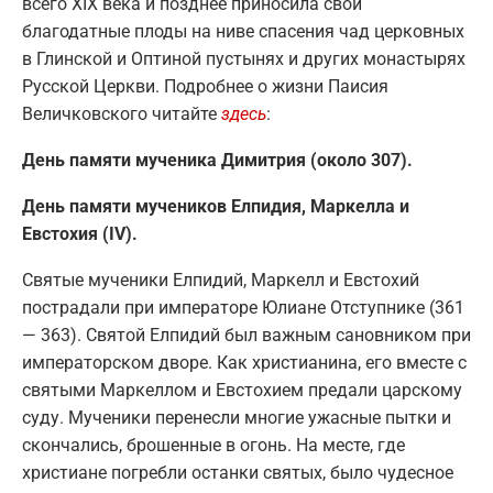
всего XIX века и позднее приносила свои
благодатные плоды на ниве спасения чад церковных
в Глинской и Оптиной пустынях и других монастырях
Русской Церкви. Подробнее о жизни Паисия
Величковского читайте
здесь
:
День памяти мученика Димитрия (около 307).
День памяти мучеников Елпидия, Маркелла и
Евстохия (IV).
Святые мученики Елпидий, Маркелл и Евстохий
пострадали при императоре Юлиане Отступнике (361
— 363). Святой Елпидий был важным сановником при
императорском дворе. Как христианина, его вместе с
святыми Маркеллом и Евстохием предали царскому
суду. Мученики перенесли многие ужасные пытки и
скончались, брошенные в огонь. На месте, где
христиане погребли останки святых, было чудесное