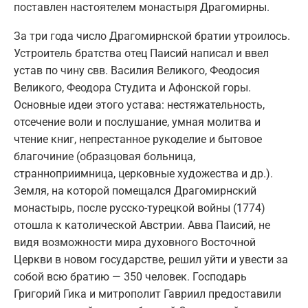
поставлен настоятелем монастыря Драгомирны.
За три года число Драгомирнской братии утроилось.
Устроитель братства отец Паисий написал и ввел
устав по чину свв. Василия Великого, Феодосия
Великого, Феодора Студита и Афонской горы.
Основные идеи этого устава: нестяжательность,
отсечение воли и послушание, умная молитва и
чтение книг, непрестанное рукоделие и бытовое
благочиние (образцовая больница,
странноприимница, церковные художества и др.).
Земля, на которой помещался Драгомирнский
монастырь, после русско-турецкой войны (1774)
отошла к католической Австрии. Авва Паисий, не
видя возможности мира духовного Восточной
Церкви в новом государстве, решил уйти и увести за
собой всю братию — 350 человек. Господарь
Григорий Гика и митрополит Гавриил предоставили