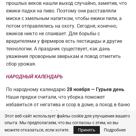
прошлых веков нашли выход случайно, заметив, что
ежики падки на пиво. Поэтому они расставляли
миски с хмельным напитком, чтобы ежики пили, а
потом отправлялись на охоту. Сегодня, конечно,
ежиков никто не спаивает. Для борьбы с
вредителями у фермеров есть пестициды и другие
технологии. А праздник существует, как дань
уважения проворным зверькам и повод отметить
сбор урожая.
НАРОДНЫЙ КАЛЕНДАРЬ
По народному календарю
28 ноября — Гурьев день
.
Наши предки считали, что уборка поможет
избавиться от негатива и ссор в доме, а поход в баню
— от черных мыслей. Запрещалось ходить в грязной
Этот веб-сайт использует файлы cookie для улучшения вашего
и изношенной одежде (к болезням), устраивать
опыта. Мы предполагаем, что вы согласны с этим, но вы
шумные торжества (к слезам и печалям), свататься
можете отказаться, если хотите.
Принять
Подробнее
или играть свадьбы (к скорым расставаниям).