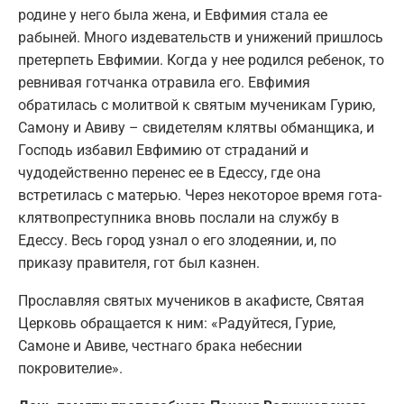
родине у него была жена, и Евфимия стала ее
рабыней. Много издевательств и унижений пришлось
претерпеть Евфимии. Когда у нее родился ребенок, то
ревнивая готчанка отравила его. Евфимия
обратилась с молитвой к святым мученикам Гурию,
Самону и Авиву – свидетелям клятвы обманщика, и
Господь избавил Евфимию от страданий и
чудодейственно перенес ее в Едессу, где она
встретилась с матерью. Через некоторое время гота-
клятвопреступника вновь послали на службу в
Едессу. Весь город узнал о его злодеянии, и, по
приказу правителя, гот был казнен.
Прославляя святых мучеников в акафисте, Святая
Церковь обращается к ним: «Радуйтеся, Гурие,
Самоне и Авиве, честнаго брака небеснии
покровителие».