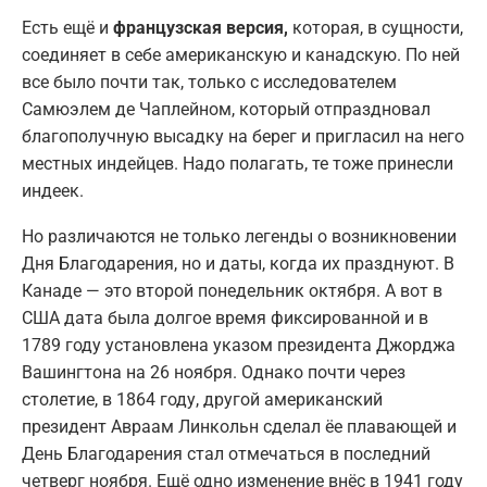
Есть ещё и
французская версия,
которая, в сущности,
соединяет в себе американскую и канадскую. По ней
все было почти так, только с исследователем
Самюэлем де Чаплейном, который отпраздновал
благополучную высадку на берег и пригласил на него
местных индейцев. Надо полагать, те тоже принесли
индеек.
Но различаются не только легенды о возникновении
Дня Благодарения, но и даты, когда их празднуют. В
Канаде — это второй понедельник октября. А вот в
США дата была долгое время фиксированной и в
1789 году установлена указом президента Джорджа
Вашингтона на 26 ноября. Однако почти через
столетие, в 1864 году, другой американский
президент Авраам Линкольн сделал ёе плавающей и
День Благодарения стал отмечаться в последний
четверг ноября. Ещё одно изменение внёс в 1941 году