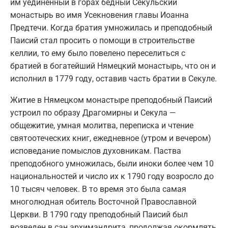
им уединенный в горах бедный Секульский
монастырь во имя Усекновения главы Иоанна
Предтечи. Когда братия умножилась и преподобный
Паисий стал просить о помощи в строительстве
келлии, то ему было повелено переселиться с
братией в богатейший Нямецкий монастырь, что он и
исполнил в 1779 году, оставив часть братии в Секуле.
Житие в Нямецком монастыре преподобный Паисий
устроил по образу Драгомирны и Секула —
общежитие, умная молитва, переписка и чтение
святоотеческих книг, ежедневное (утром и вечером)
исповедание помыслов духовникам. Паства
преподобного умножилась, были иноки более чем 10
национальностей и число их к 1790 году возросло до
10 тысяч человек. В то время это была самая
многолюдная обитель Восточной Православной
Церкви. В 1790 году преподобный Паисий был
возведен в сан архимандрита, продолжая окормлять