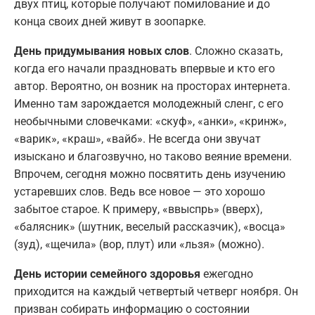
двух птиц, которые получают помилование и до
конца своих дней живут в зоопарке.
День придумывания новых слов
. Сложно сказать,
когда его начали праздновать впервые и кто его
автор. Вероятно, он возник на просторах интернета.
Именно там зарождается молодежный сленг, с его
необычными словечками: «скуф», «анки», «кринж»,
«варик», «краш», «вайб». Не всегда они звучат
изыскано и благозвучно, но таково веяние времени.
Впрочем, сегодня можно посвятить день изучению
устаревших слов. Ведь все новое — это хорошо
забытое старое. К примеру, «ввыспрь» (вверх),
«балясник» (шутник, веселый рассказчик), «восца»
(зуд), «щечила» (вор, плут) или «льзя» (можно).
День истории семейного здоровья
ежегодно
приходится на каждый четвертый четверг ноября. Он
призван собирать информацию о состоянии