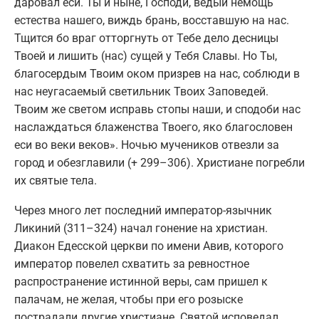
даровал еси. Ты и ныне, Господи, ведый немощь
естества нашего, виждь брань, восставшую на нас.
Тщится бо враг отторгнуть от Тебе дело десницы
Твоей и лишить (нас) сущей у Тебя Славы. Но Ты,
благосердым Твоим оком призрев на нас, соблюди в
нас неугасаемый светильник Твоих Заповедей.
Твоим же светом исправь стопы наши, и сподоби нас
наслаждаться блаженства Твоего, яко благословен
еси во веки веков». Ночью мучеников отвезли за
город и обезглавили (+ 299–306). Христиане погребли
их святые тела.
Через много лет последний император-язычник
Ликиний (311–324) начал гонение на христиан.
Диакон Едесской церкви по имени Авив, которого
император повелел схватить за ревностное
распространение истинной веры, сам пришел к
палачам, не желая, чтобы при его розыске
пострадали другие христиане. Святой исповедал