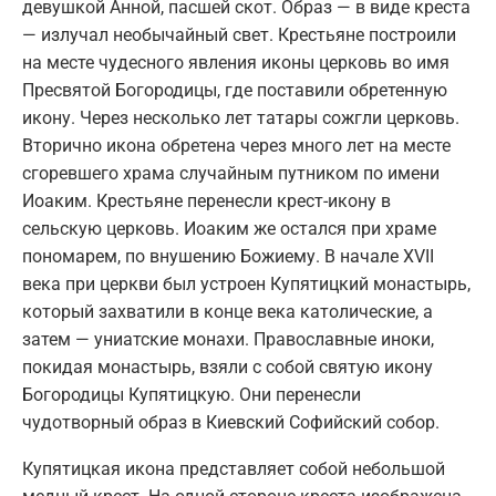
девушкой Анной, пасшей скот. Образ — в виде креста
— излучал необычайный свет. Крестьяне построили
на месте чудесного явления иконы церковь во имя
Пресвятой Богородицы, где поставили обретенную
икону. Через несколько лет татары сожгли церковь.
Вторично икона обретена через много лет на месте
сгоревшего храма случайным путником по имени
Иоаким. Крестьяне перенесли крест-икону в
сельскую церковь. Иоаким же остался при храме
пономарем, по внушению Божиему. В начале XVII
века при церкви был устроен Купятицкий монастырь,
который захватили в конце века католические, а
затем — униатские монахи. Православные иноки,
покидая монастырь, взяли с собой святую икону
Богородицы Купятицкую. Они перенесли
чудотворный образ в Киевский Софийский собор.
Купятицкая икона представляет собой небольшой