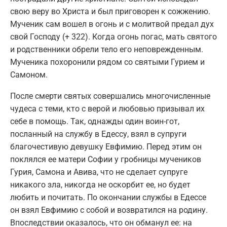
свою веру во Христа и был приговорен к сожжению.
Мученик сам вошел в огонь и с молитвой предал дух
свой Господу (+ 322). Когда огонь погас, мать святого
и родственники обрели тело его неповрежденным.
Мученика похоронили рядом со святыми Гурием и
Самоном.
После смерти святых совершались многочисленные
чудеса с теми, кто с верой и любовью призывал их
себе в помощь. Так, однажды один воин-гот,
посланный на службу в Едессу, взял в супруги
благочестивую девушку Евфимию. Перед этим он
поклялся ее матери Софии у гробницы мучеников
Гурия, Самона и Авива, что не сделает супруге
никакого зла, никогда не оскорбит ее, но будет
любить и почитать. По окончании службы в Едессе
он взял Евфимию с собой и возвратился на родину.
Впоследствии оказалось, что он обманул ее: на