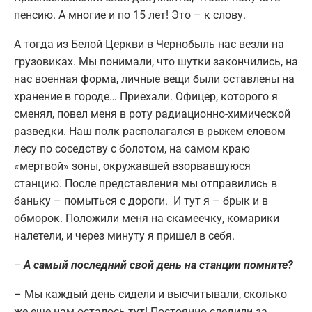
пенсию. А многие и по 15 лет! Это – к слову.
А тогда из Белой Церкви в Чернобыль нас везли на
грузовиках. Мы понимали, что шутки закончились, на
нас военная форма, личные вещи были оставлены на
хранение в городе… Приехали. Офицер, которого я
сменял, повел меня в роту радиационно-химической
разведки. Наш полк располагался в рыжем еловом
лесу по соседству с болотом, на самом краю
«мертвой» зоны, окружавшей взорвавшуюся
станцию. После представления мы отправились в
баньку – помыться с дороги. И тут я – брык и в
обморок. Положили меня на скамеечку, комарики
налетели, и через минуту я пришел в себя.
–
А самый последний свой день на станции помните?
– Мы каждый день сидели и высчитывали, сколько
же еще нам осталось тут! Постоянно следили за