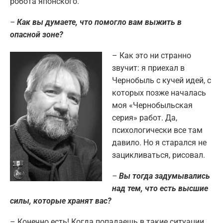
робота японского.
–
Как вы думаете, что помогло вам выжить в
опасной зоне?
– Как это ни странно
звучит: я приехал в
Чернобыль с кучей идей, с
которых позже началась
моя «Чернобыльская
серия» работ. Да,
психологически все там
давило. Но я старался не
зацикливаться, рисовал.
–
Вы тогда задумывались
над тем, что есть высшие
силы, которые хранят вас?
– Конечно есть! Когда попадаешь в такие ситуации,