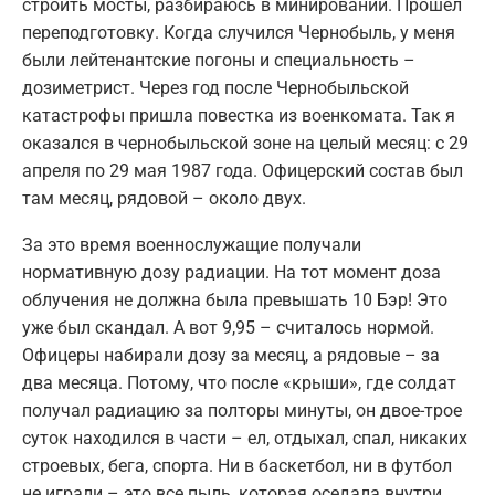
строить мосты, разбираюсь в минировании. Прошел
переподготовку. Когда случился Чернобыль, у меня
были лейтенантские погоны и специальность –
дозиметрист. Через год после Чернобыльской
катастрофы пришла повестка из военкомата. Так я
оказался в чернобыльской зоне на целый месяц: с 29
апреля по 29 мая 1987 года. Офицерский состав был
там месяц, рядовой – около двух.
За это время военнослужащие получали
нормативную дозу радиации. На тот момент доза
облучения не должна была превышать 10 Бэр! Это
уже был скандал. А вот 9,95 – считалось нормой.
Офицеры набирали дозу за месяц, а рядовые – за
два месяца. Потому, что после «крыши», где солдат
получал радиацию за полторы минуты, он двое-трое
суток находился в части – ел, отдыхал, спал, никаких
строевых, бега, спорта. Ни в баскетбол, ни в футбол
не играли – это все пыль, которая оседала внутри