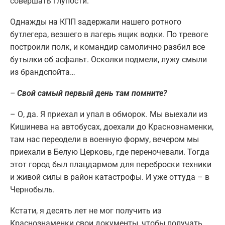
совершать глупости.
Однажды на КПП задержали нашего ротного
бутлегера, везшего в лагерь ящик водки. По тревоге
построили полк, и командир самолично разбил все
бутылки об асфальт. Осколки подмели, лужу смыли
из брандспойта…
–
Свой самый первый день там помните?
– О, да. Я приехал и упал в обморок. Мы выехали из
Кишинева на автобусах, доехали до Краснознаменки,
там нас переодели в военную форму, вечером мы
приехали в Белую Церковь, где переночевали. Тогда
этот город был плацдармом для переброски техники
и живой силы в район катастрофы. И уже оттуда – в
Чернобыль.
Кстати, я десять лет не мог получить из
Краснознаменки свои документы, чтобы получать