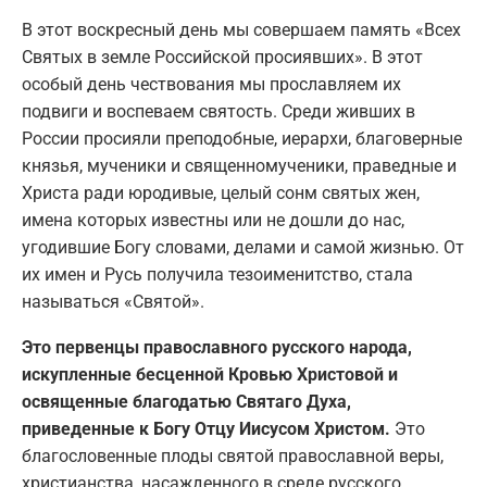
В этот воскресный день мы совершаем память «Всех
Святых в земле Российской просиявших». В этот
особый день чествования мы прославляем их
подвиги и воспеваем святость. Среди живших в
России просияли преподобные, иерархи, благоверные
князья, мученики и священномученики, праведные и
Христа ради юродивые, целый сонм святых жен,
имена которых известны или не дошли до нас,
угодившие Богу словами, делами и самой жизнью. От
их имен и Русь получила тезоименитство, стала
называться «Святой».
Это первенцы православного русского народа,
искупленные бесценной Кровью Христовой и
освященные благодатью Святаго Духа,
приведенные к Богу Отцу Иисусом Христом.
Это
благословенные плоды святой православной веры,
христианства, насажденного в среде русского