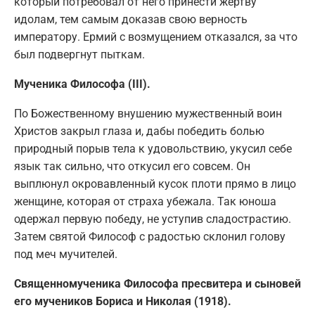
который потребовал от него принести жертву
идолам, тем самым доказав свою верность
императору. Ермий с возмущением отказался, за что
был подвергнут пыткам.
Мученика Философа (III).
По Божественному внушению мужественный воин
Христов закрыл глаза и, дабы победить болью
природный порыв тела к удовольствию, укусил себе
язык так сильно, что откусил его совсем. Он
выплюнул окровавленный кусок плоти прямо в лицо
женщине, которая от страха убежала. Так юноша
одержал первую победу, не уступив сладострастию.
Затем святой Философ с радостью склонил голову
под меч мучителей.
Священномученика Философа пресвитера и сыновей
его мучеников Бориса и Николая (1918).