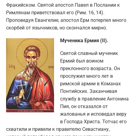
Фракийском. Святой апостол Павел в Послании к
Римлянам приветствовал его (Рим. 16, 14).
Проповедуя Евангелие, апостол Ерм потерпел много
скорбей от язычников, но скончался мирно.
Мученика Ермия (II).
Cвятой славный мученик
Ермий был воином
преклонного возраста. Он
прослужил много лет в
римской армии в Команах
Понтийских. Заканчивая
службу в правление Антонина
Пия, он отказался от
жалованья и исповедал веру
в Господа Христа. Тотчас его
схватили и привели к правителю Севастиану,