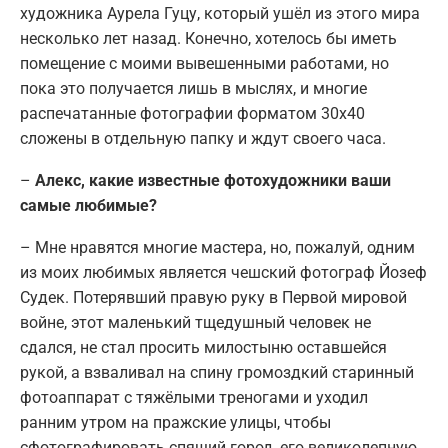
художника Аурела Гуцу, который ушёл из этого мира
несколько лет назад. Конечно, хотелось бы иметь
помещение с моими вывешенными работами, но
пока это получается лишь в мыслях, и многие
распечатанные фотографии форматом 30х40
сложены в отдельную папку и ждут своего часа.
–
Алекс, какие известные фотохудожники ваши
самые любимые?
– Мне нравятся многие мастера, но, пожалуй, одним
из моих любимых является чешский фотограф Йозеф
Судек. Потерявший правую руку в Первой мировой
войне, этот маленький тщедушный человек не
сдался, не стал просить милостыню оставшейся
рукой, а взваливал на спину громоздкий старинный
фотоаппарат с тяжёлыми треногами и уходил
ранним утром на пражские улицы, чтобы
сфотографировать спящий город, его великолепную