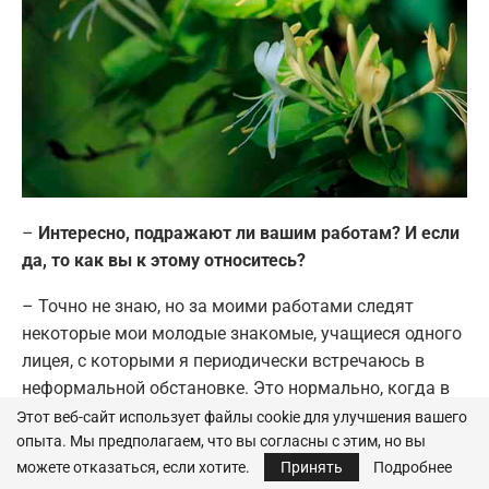
–
Интересно, подражают ли вашим работам? И если
да, то как вы к этому относитесь?
– Точно не знаю, но за моими работами следят
некоторые мои молодые знакомые, учащиеся одного
лицея, с которыми я периодически встречаюсь в
неформальной обстановке. Это нормально, когда в
начале пути мы подражаем кому-то – это учёба, за
Этот веб-сайт использует файлы cookie для улучшения вашего
опыта. Мы предполагаем, что вы согласны с этим, но вы
которой неминуемо следуют поиски своего
можете отказаться, если хотите.
Принять
Подробнее
собственного стиля. Мы всегда подражаем своим