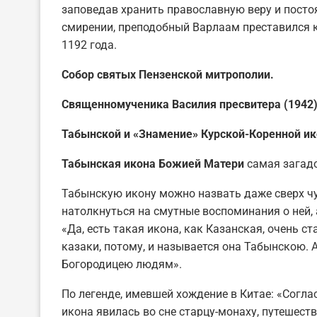
заповедав хранить православную веру и посто
смирении, преподобный Варлаам преставился к
1192 года.
Собор святых Пензенской митрополии.
Священномученика Василия пресвитера (1942)
Табынской и «Знамение» Курской-Коренной и
Табынская икона Божией Матери
самая загадо
Табынскую икону можно назвать даже сверх ч
натолкнуться на смутные воспоминания о ней, 
«Да, есть такая икона, как Казанская, очень 
казаки, потому, и называется она Табынскою. 
Богородицею людям».
По легенде, имевшей хождение в Китае: «Согл
икона явилась во сне старцу-монаху, путешест