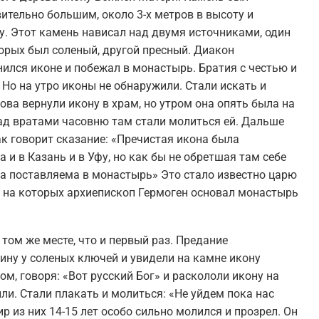
ительно большим, около 3-х метров в высоту и
. Этот камень нависал над двумя источниками, один
орых был соленый, другой пресный. Диакон
ился иконе и побежал в монастырь. Братия с честью и
 Но на утро иконы не обнаружили. Стали искать и
ова вернули икону в храм, но утром она опять была на
над вратами часовню там стали молиться ей. Дальше
к говорит сказание: «Пречистая икона была
 и в Казань и в Уфу, но как бы не обретшая там себе
ла поставляема в монастырь» Это стало известно царю
, на которых архиепископ Гермоген основал монастырь
том же месте, что и первый раз. Предание
ину у соленых ключей и увидели на камне икону
м, говоря: «Вот русский Бог» и раскололи икону на
пли. Стали плакать и молиться: «Не уйдем пока нас
р из них 14-15 лет особо сильно молился и прозрел. Он