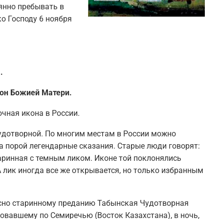
янно пребывать в
о Господу 6 ноября
.
кон Божией Матери.
чная икона в России.
удотворной. По многим местам в России можно
а порой легендарные сказания. Старые люди говорят:
старинная с темным ликом. Иконе той поклонялись
А лик иногда все же открывается, но только избранным
асно старинному преданию Табынская Чудотворная
вовавшему по Семиречью (Восток Казахстана), в ночь,