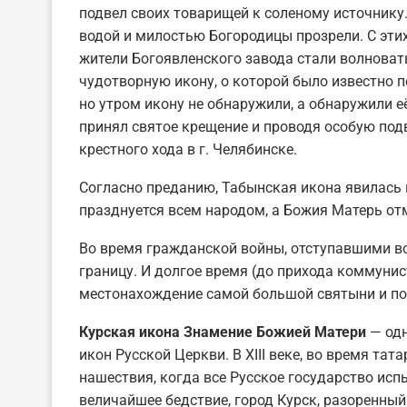
подвел своих товарищей к соленому источнику.
водой и милостью Богородицы прозрели. С этих
жители Богоявленского завода стали волноват
чудотворную икону, о которой было известно п
но утром икону не обнаружили, а обнаружили е
принял святое крещение и проводя особую под
крестного хода в г. Челябинске.
Согласно преданию, Табынская икона явилась в
празднуется всем народом, а Божия Матерь от
Во время гражданской войны, отступавшими в
границу. И долгое время (до прихода коммунис
местонахождение самой большой святыни и по
Курская икона Знамение Божией Матери
— одн
икон Русской Церкви. В XIII веке, во время тат
нашествия, когда все Русское государство ис
величайшее бедствие, город Курск, разоренны