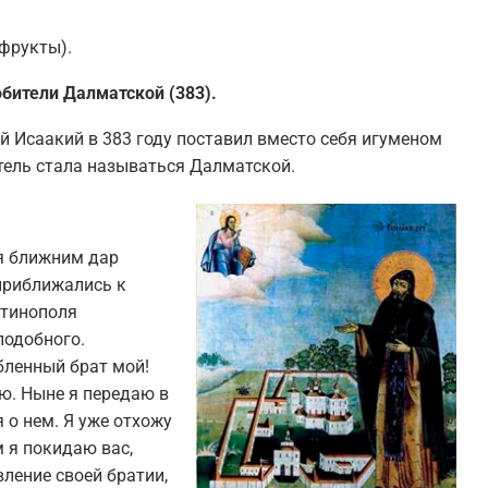
 фрукты).
бители Далматской (383).
й Исаакий в 383 году поставил вместо себя игуменом
тель стала называться Далматской.
я ближним дар
 приближались к
нтинополя
подобного.
бленный брат мой!
ю. Ныне я передаю в
 о нем. Я уже отхожу
 я покидаю вас,
вление своей братии,