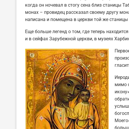
когда он ночевал в стогу сена близ станицы Т
монах – провидец рассказал своему другу мона
написана и помещена в церкви той же станицы
Еще больше легенд о том, где теперь находитс
и в сейфах Зарубежной церкви, в музеях Харби
Перво
произо
гласит
Иерод
мимо 
икону»
обрати
услыш
богос
Моего»
больш