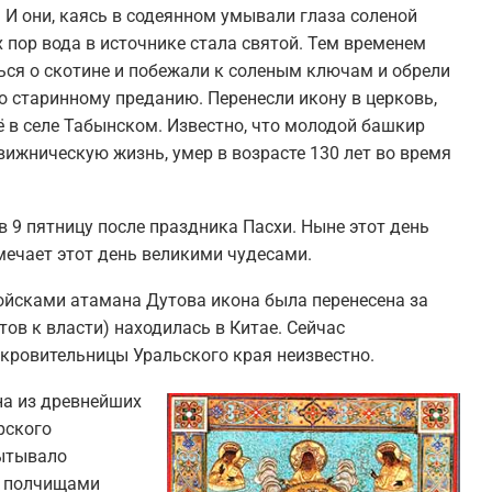
 И они, каясь в содеянном умывали глаза соленой
 пор вода в источнике стала святой. Тем временем
ься о скотине и побежали к соленым ключам и обрели
о старинному преданию. Перенесли икону в церковь,
ё в селе Табынском. Известно, что молодой башкир
вижническую жизнь, умер в возрасте 130 лет во время
 9 пятницу после праздника Пасхи. Ныне этот день
мечает этот день великими чудесами.
ойсками атамана Дутова икона была перенесена за
тов к власти) находилась в Китае. Сейчас
кровительницы Уральского края неизвестно.
а из древнейших
арского
пытывало
й полчищами