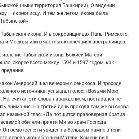
абынской (ныне территория Башкирии). О видении
ху – иконописцу. И тем же летом, икона была
 Табынской»
я Табынская икона. И в сокровищницах Папы Римского,
на и Москвы или в частных коллекциях австралийцев.
е явление Табынской иконы Божией Матери
шло, скорее всего между 1594 и 1597 годом, как
 предание:
иакон Амвросий шел вечером с сенокоса. И проходя
соленого источника, услышал голос: «Возьми Мою
. Но, считая эти слова наваждением, постарался не
ть внимания. На третий день проходя там же он снова
ал неземной глас: «Да потщится правоверная братия
пасаемой обители прияти Мя во храм Господа
.Он осмотрелся и увидел на большом камне в тени
ого дерева икону Божией Матери. Камень был