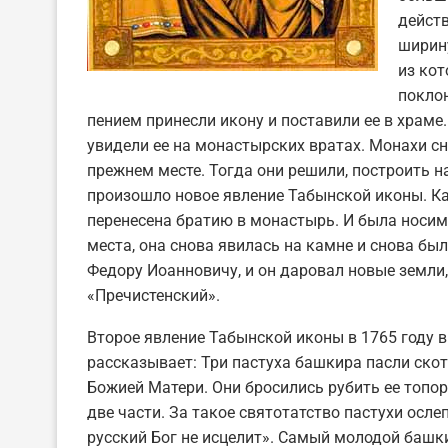
действ
ширину
из кот
поклон
пением принесли икону и поставили ее в храме.
увидели ее на монастырских вратах. Монахи сн
прежнем месте. Тогда они решили, построить 
произошло новое явление Табынской иконы. Ка
перенесена братию в монастырь. И была носима
места, она снова явилась на камне и снова бы
Федору Иоанновичу, и он даровал новые земли
«Пречистенский».
Второе явление Табынской иконы в 1765 году в 
рассказывает: Три пастуха башкира пасли скот
Божией Матери. Они бросились рубить ее топоро
две части. За такое святотатство пастухи осле
русский Бог не исцелит». Самый молодой башки