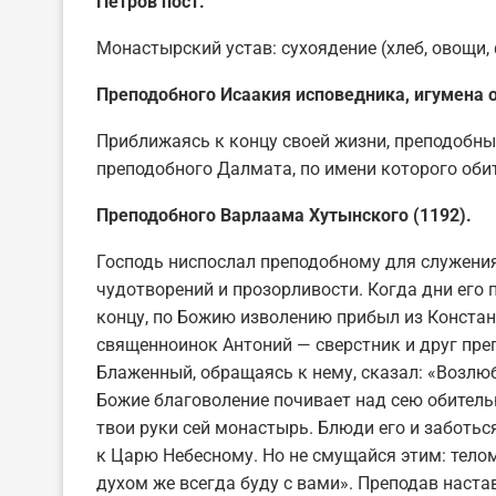
Петров пост.
Монастырский устав: cухоядение (хлеб, овощи,
Преподобного Исаакия исповедника, игумена о
Приближаясь к концу своей жизни, преподобны
преподобного Далмата, по имени которого оби
Преподобного Варлаама Хутынского (1192).
Господь ниспослал преподобному для служени
чудотворений и прозорливости. Когда дни его
концу, по Божию изволению прибыл из Конста
священноинок Антоний — сверстник и друг пре
Блаженный, обращаясь к нему, сказал: «Возлю
Божие благоволение почивает над сею обитель
твои руки сей монастырь. Блюди его и заботься
к Царю Небесному. Но не смущайся этим: телом
духом же всегда буду с вами». Преподав наста