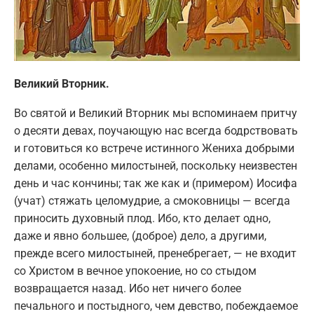
Великий Вторник.
Во святой и Великий Вторник мы вспоминаем притчу
о десяти девах, поучающую нас всегда бодрствовать
и готовиться ко встрече истинного Жениха добрыми
делами, особенно милостыней, поскольку неизвестен
день и час кончины; так же как и (примером) Иосифа
(учат) стяжать целомудрие, а смоковницы — всегда
приносить духовный плод. Ибо, кто делает одно,
даже и явно большее, (доброе) дело, а другими,
прежде всего милостыней, пренебрегает, — не входит
со Христом в вечное упокоение, но со стыдом
возвращается назад. Ибо нет ничего более
печального и постыдного, чем девство, побеждаемое