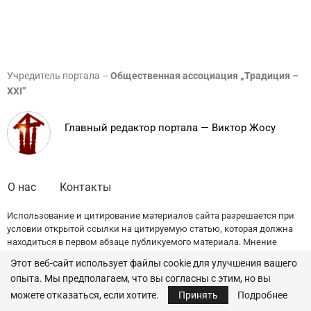
Учредитель портала –
Общественная ассоциация „Традиция –
XXI”
Главный редактор портала — Виктор Жосу
О нас
Контакты
Использование и цитирование материалов сайта разрешается при
условии открытой ссылки на цитируемую статью, которая должна
находиться в первом абзаце публикуемого материала. Мнение
редакции может не совпадать с точкой зрения авторов публикаций.
Этот веб-сайт использует файлы cookie для улучшения вашего
опыта. Мы предполагаем, что вы согласны с этим, но вы
© 2022 — All Rights Reserved.
Traditia.md
можете отказаться, если хотите.
Принять
Подробнее