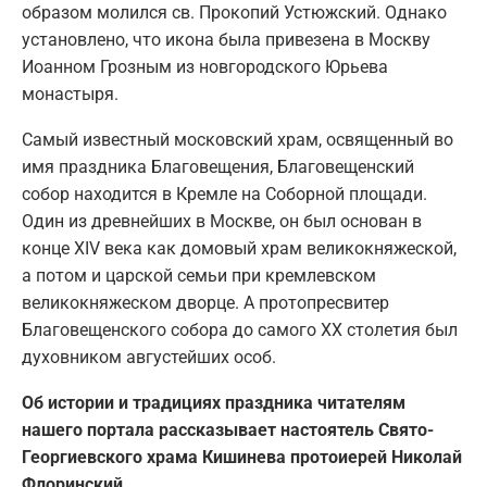
образом молился св. Прокопий Устюжский. Однако
установлено, что икона была привезена в Москву
Иоанном Грозным из новгородского Юрьева
монастыря.
Самый известный московский храм, освященный во
имя праздника Благовещения, Благовещенский
собор находится в Кремле на Соборной площади.
Один из древнейших в Москве, он был основан в
конце XIV века как домовый храм великокняжеской,
а потом и царской семьи при кремлевском
великокняжеском дворце. А протопресвитер
Благовещенского собора до самого XX столетия был
духовником августейших особ.
Об истории и традициях праздника читателям
нашего портала рассказывает настоятель Свято-
Георгиевского храма Кишинева протоиерей Николай
Флоринский.