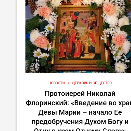
НОВОСТИ
ЦЕРКОВЬ И ОБЩЕСТВО
Протоиерей Николай
Флоринский: «Введение во хр
Девы Марии – начало Ее
предобручения Духом Богу и
Отцу в храм Отчему Слову»