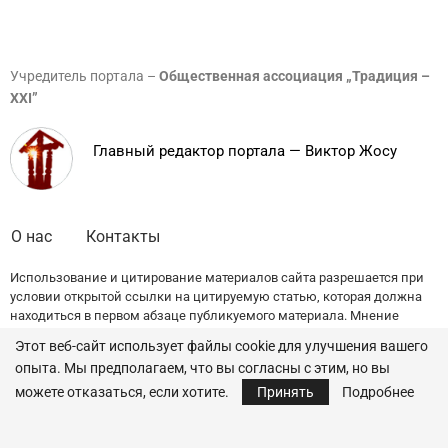
Учредитель портала –
Общественная ассоциация „Традиция –
XXI”
Главный редактор портала — Виктор Жосу
О нас
Контакты
Использование и цитирование материалов сайта разрешается при
условии открытой ссылки на цитируемую статью, которая должна
находиться в первом абзаце публикуемого материала. Мнение
редакции может не совпадать с точкой зрения авторов публикаций.
Этот веб-сайт использует файлы cookie для улучшения вашего
опыта. Мы предполагаем, что вы согласны с этим, но вы
© 2022 — All Rights Reserved.
Traditia.md
можете отказаться, если хотите.
Принять
Подробнее