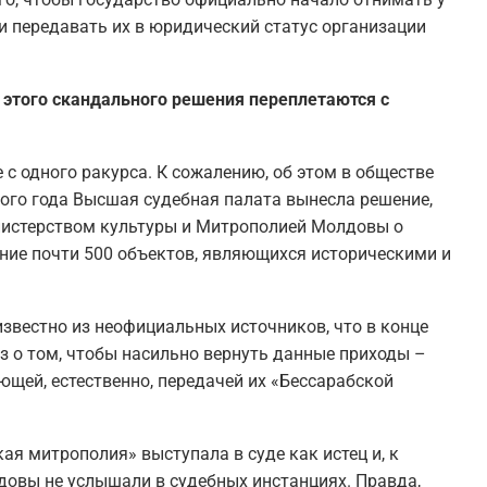
 передавать их в юридический статус организации
 этого скандального решения переплетаются с
с одного ракурса. К сожалению, об этом в обществе
этого года Высшая судебная палата вынесла решение,
нистерством культуры и Митрополией Молдовы о
ние почти 500 объектов, являющихся историческими и
известно из неофициальных источников, что в конце
з о том, чтобы насильно вернуть данные приходы –
ющей, естественно, передачей их «Бессарабской
кая митрополия» выступала в суде как истец и, к
овы не услышали в судебных инстанциях. Правда,