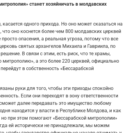
митрополия» станет хозяйничать в молдавских
 касается одного прихода. Но оно может сказаться на
 что оно коснется более чем 800 молдавских церквей
 просто опасения, а реальная угроза, потому что все
церковь святых архангелов Михаила и Гавриила, по
ешение. В связи с этим, есть риск, что те храмы,
 митрополию», а это более 220 церквей, официально
 перейдут в собственность «Бессарабской
язаны руки для того, чтобы эти приходы спокойно
нность. Если они переходят в зону ответственности
 сможет далее передавать это имущество любому
егодня находится у власти в Республике Молдова, и как
но при этом помогают «Бессарабской митрополии»
огда ей исторически не принадлежали, мы можем
ого, чтобы государство официально начало отнимать у