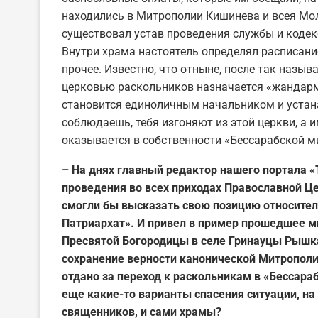
находились в Митрополии Кишинева и всея Мо
существовал устав проведения службы и коде
Внутри храма настоятель определял расписани
прочее. Известно, что отныне, после так назыв
церковью раскольников назначается «жандарм
становится единоличным начальником и устана
соблюдаешь, тебя изгоняют из этой церкви, а 
оказывается в собственности «Бессарабской м
– На днях главный редактор нашего портала 
проведения во всех приходах Православной Ц
смогли бы высказать свою позицию относител
Патриархат
».
И привел в пример прошедшее м
Пресвятой Богородицы в селе Гринауцы Рышка
сохранение верности канонической Митрополи
отдано за переход к раскольникам в «Бессар
еще какие-то варианты спасения ситуации, на
священников, и сами храмы?