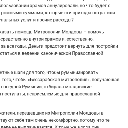
спользовании храмов аннулировали, но что будет с
огромными суммами, которые эти приходы потратили
унальных услуг и прочие расходы?
 оказать помощь Митрополии Молдовы – помочь
средственно внутри храмов и, естественно,
за все годы. Деньги предстоит вернуть для постройки
статься в ведении канонической Православной
ентные шаги для того, чтобы румынизировать
 того, чтобы «Бессарабская митрополия», получающая
 соседней Румынии, отбирала молдавские
 постулаты, неприемлемые для православной
ужители, перешедшие из Митрополии Молдовы в
твуют себя там очень некомфортно, потому что те
деле не выплачиваются. К тому же, когда они