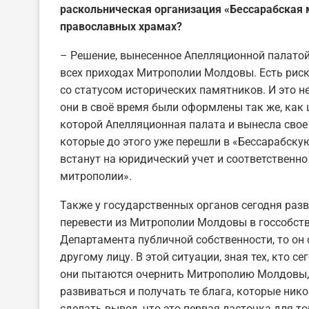
раскольническая организация «Бессарабская 
православных храмах?
– Решение, вынесенное Апелляционной палатой,
всех приходах Митрополии Молдовы. Есть риск,
со статусом исторических памятников. И это не
они в своё время были оформлены так же, как 
которой Апелляционная палата и вынесла свое р
которые до этого уже перешли в «Бессарабскую
встанут на юридический учет и соответственно
митрополии».
Также у государственных органов сегодня разв
перевести из Митрополии Молдовы в госсобстве
Департамента публичной собственности, то он
другому лицу. В этой ситуации, зная тех, кто с
они пытаются очернить Митрополию Молдовы, 
развиваться и получать те блага, которые ник
сделать вывод, что это первая ласточка для т