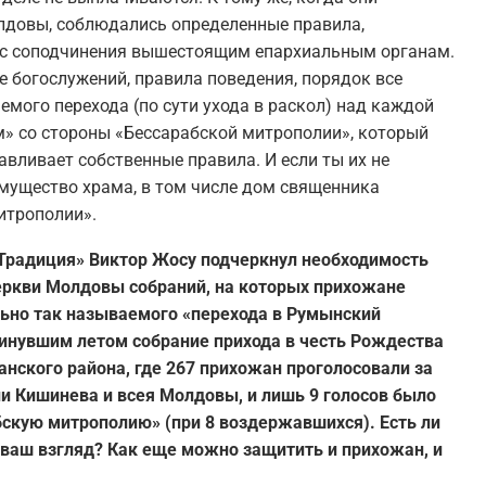
лдовы, соблюдались определенные правила,
кс соподчинения вышестоящим епархиальным органам.
е богослужений, правила поведения, порядок все
аемого перехода (по сути ухода в раскол) над каждой
» со стороны «Бессарабской митрополии», который
вливает собственные правила. И если ты их не
имущество храма, в том числе дом священника
итрополии».
«Традиция» Виктор Жосу подчеркнул необходимость
еркви Молдовы собраний, на которых прихожане
ьно так называемого «перехода в Румынский
инувшим летом собрание прихода в честь Рождества
нского района, где 267 прихожан проголосовали за
и Кишинева и всея Молдовы, и лишь 9 голосов было
абскую митрополию» (при 8 воздержавшихся).
Есть ли
 ваш взгляд? Как еще можно защитить и прихожан, и