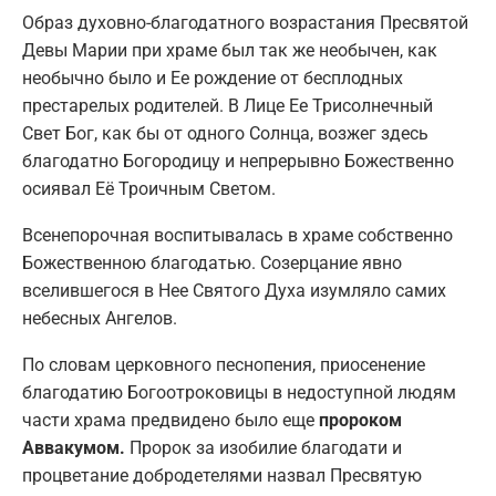
Образ духовно-благодатного возрастания Пресвятой
Девы Марии при храме был так же необычен, как
необычно было и Ее рождение от бесплодных
престарелых родителей. В Лице Ее Трисолнечный
Свет Бог, как бы от одного Солнца, возжег здесь
благодатно Богородицу и непрерывно Божественно
осиявал Её Троичным Светом.
Всенепорочная воспитывалась в храме собственно
Божественною благодатью. Созерцание явно
вселившегося в Нее Святого Духа изумляло самих
небесных Ангелов.
По словам церковного песнопения, приосенение
благодатию Богоотроковицы в недоступной людям
части храма предвидено было еще
пророком
Аввакумом.
Пророк за изобилие благодати и
процветание добродетелями назвал Пресвятую