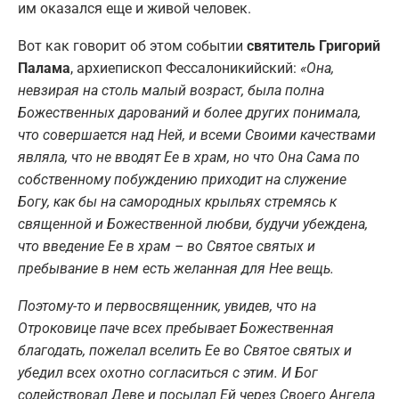
им оказался еще и живой человек.
Вот как говорит об этом событии
святитель Григорий
Палама
, архиепископ Фессалоникийский:
«Она,
невзирая на столь малый возраст, была полна
Божественных дарований и более других понимала,
что совершается над Ней, и всеми Своими качествами
являла, что не вводят Ее в храм, но что Она Сама по
собственному побуждению приходит на служение
Богу, как бы на самородных крыльях стремясь к
священной и Божественной любви, будучи убеждена,
что введение Ее в храм – во Святое святых и
пребывание в нем есть желанная для Нее вещь.
Поэтому-то и первосвященник, увидев, что на
Отроковице паче всех пребывает Божественная
благодать, пожелал вселить Ее во Святое святых и
убедил всех охотно согласиться с этим. И Бог
содействовал Деве и посылал Ей через Своего Ангела