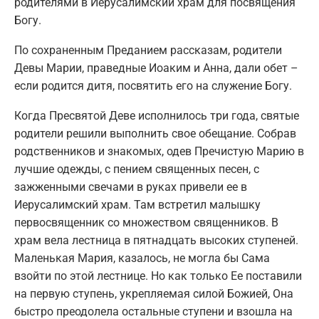
родителями в Иерусалимский храм для посвящения
Богу.
По сохраненным Преданием рассказам, родители
Девы Марии, праведные Иоаким и Анна, дали обет –
если родится дитя, посвятить его на служение Богу.
Когда Пресвятой Деве исполнилось три года, святые
родители решили выполнить свое обещание. Собрав
родственников и знакомых, одев Пречистую Марию в
лучшие одежды, с пением священных песен, с
зажженными свечами в руках привели ее в
Иерусалимский храм. Там встретил малышку
первосвященник со множеством священников. В
храм вела лестница в пятнадцать высоких ступеней.
Маленькая Мария, казалось, не могла бы Сама
взойти по этой лестнице. Но как только Ее поставили
на первую ступень, укрепляемая силой Божией, Она
быстро преодолела остальные ступени и взошла на