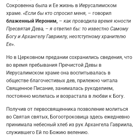
Сокровенна была и Ее жизнь в Иерусалимском
храме.
«Если бы кто спросил меня,
– говорил
блаженный Иероним,
–
как проводила время юности
Пресвятая Дева, – я ответил бы: то известно Самому
Богу и Архангелу Гавриилу, неотступному хранителю
Ее»
.
Но в Церковном предании сохранились сведения, что
во время пребывания Пречистой Девы в
Иерусалимском храме она воспитывалась в
обществе благочестивых дев, прилежно читала
Священное Писание, занималась рукоделием,
постоянно молилась и возрастала в любви к Богу.
Получив от первосвященника позволение молиться
во Святая святых, Богоотроковица здесь ежедневно
принимала небесный хлеб из рук Архангела Гавриила,
служившего Ей по Божию велению.