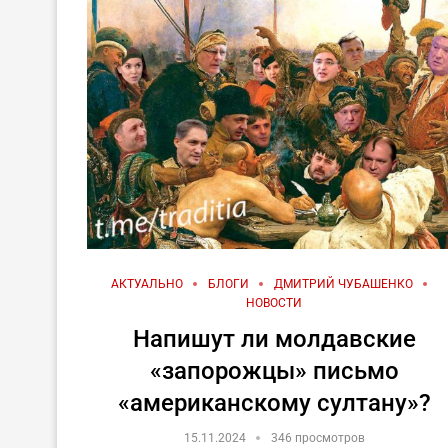
АКТУАЛЬНО
БЛОГИ
ДМИТРИЙ ЧУБАШЕНКО
НОВОСТИ
Напишут ли молдавские
«запорожцы» письмо
«американскому султану»?
15.11.2024
346 просмотров