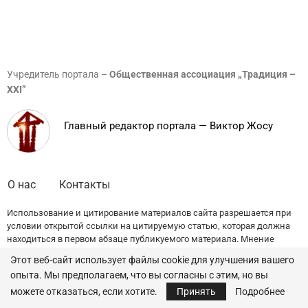
Учредитель портала –
Общественная ассоциация „Традиция –
XXI”
Главный редактор портала — Виктор Жосу
О нас
Контакты
Использование и цитирование материалов сайта разрешается при
условии открытой ссылки на цитируемую статью, которая должна
находиться в первом абзаце публикуемого материала. Мнение
редакции может не совпадать с точкой зрения авторов публикаций.
Этот веб-сайт использует файлы cookie для улучшения вашего
опыта. Мы предполагаем, что вы согласны с этим, но вы
© 2022 — All Rights Reserved.
Traditia.md
можете отказаться, если хотите.
Принять
Подробнее