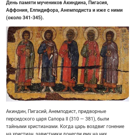
День памяти мучеников Акиндина, Пигасия,
Аффония, Елпидифора, Анемподиста и иже с ними
(около 341-345).
Акиндин, Пигасий, Анемподист, придворные
персидского царя Сапора II (310 — 381), были
тайными христианами. Когда царь воздвиг гонение
на христиан, завистники донесли ему на них.