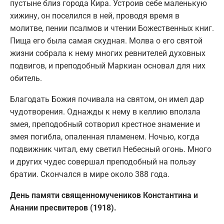
пустыне близ города Кира. Устроив себе маленькую
хижину, он поселился в ней, проводя время в
молитве, пении псалмов и чтении Божественных книг.
Пища его была самая скудная. Молва о его святой
жизни собрала к нему многих ревнителей духовных
подвигов, и преподобный Маркиан основал для них
обитель.
Благодать Божия почивала на святом, он имел дар
чудотворения. Однажды к нему в келлию вползла
змея, преподобный сотворил крестное знамение и
змея погибла, опаленная пламенем. Ночью, когда
подвижник читал, ему светил Небесный огонь. Много
и других чудес совершал преподобный на пользу
братии. Скончался в мире около 388 года.
День памяти священномучеников Константина и
Анании пресвитеров (1918).