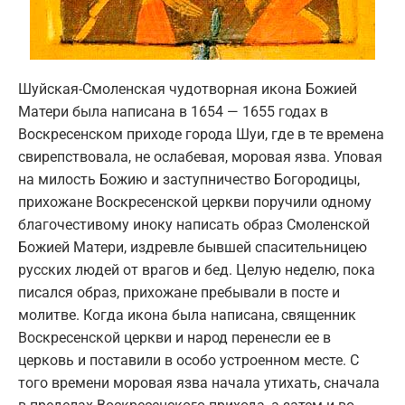
Шуйская-Смоленская чудотворная икона Божией
Матери была написана в 1654 — 1655 годах в
Воскресенском приходе города Шуи, где в те времена
свирепствовала, не ослабевая, моровая язва. Уповая
на милость Божию и заступничество Богородицы,
прихожане Воскресенской церкви поручили одному
благочестивому иноку написать образ Смоленской
Божией Матери, издревле бывшей спасительницею
русских людей от врагов и бед. Целую неделю, пока
писался образ, прихожане пребывали в посте и
молитве. Когда икона была написана, священник
Воскресенской церкви и народ перенесли ее в
церковь и поставили в особо устроенном месте. С
того времени моровая язва начала утихать, сначала