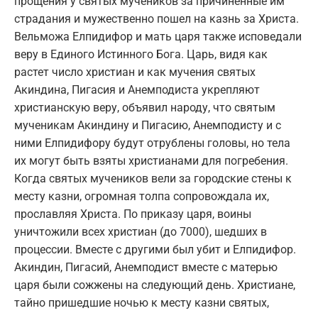
прощения у святых мучеников за причиненные им
страдания и мужественно пошел на казнь за Христа.
Вельможа Елпидифор и мать царя также исповедали
веру в Единого Истинного Бога. Царь, видя как
растет число христиан и как мучения святых
Акиндина, Пигасия и Анемподиста укрепляют
христианскую веру, объявил народу, что святым
мученикам Акиндину и Пигасию, Анемподисту и с
ними Елпидифору будут отрублены головы, но тела
их могут быть взяты христианами для погребения.
Когда святых мучеников вели за городские стены к
месту казни, огромная толпа сопровождала их,
прославляя Христа. По приказу царя, воины
уничтожили всех христиан (до 7000), шедших в
процессии. Вместе с другими был убит и Елпидифор.
Акиндин, Пигасий, Анемподист вместе с матерью
царя были сожжены на следующий день. Христиане,
тайно пришедшие ночью к месту казни святых,