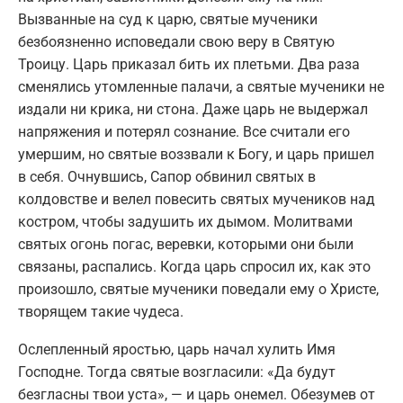
Вызванные на суд к царю, святые мученики
безбоязненно исповедали свою веру в Святую
Троицу. Царь приказал бить их плетьми. Два раза
сменялись утомленные палачи, а святые мученики не
издали ни крика, ни стона. Даже царь не выдержал
напряжения и потерял сознание. Все считали его
умершим, но святые воззвали к Богу, и царь пришел
в себя. Очнувшись, Сапор обвинил святых в
колдовстве и велел повесить святых мучеников над
костром, чтобы задушить их дымом. Молитвами
святых огонь погас, веревки, которыми они были
связаны, распались. Когда царь спросил их, как это
произошло, святые мученики поведали ему о Христе,
творящем такие чудеса.
Ослепленный яростью, царь начал хулить Имя
Господне. Тогда святые возгласили: «Да будут
безгласны твои уста», — и царь онемел. Обезумев от