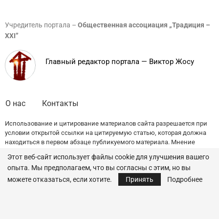
Учредитель портала –
Общественная ассоциация „Традиция –
XXI”
Главный редактор портала — Виктор Жосу
О нас
Контакты
Использование и цитирование материалов сайта разрешается при
условии открытой ссылки на цитируемую статью, которая должна
находиться в первом абзаце публикуемого материала. Мнение
редакции может не совпадать с точкой зрения авторов публикаций.
Этот веб-сайт использует файлы cookie для улучшения вашего
опыта. Мы предполагаем, что вы согласны с этим, но вы
© 2022 — All Rights Reserved.
Traditia.md
можете отказаться, если хотите.
Принять
Подробнее