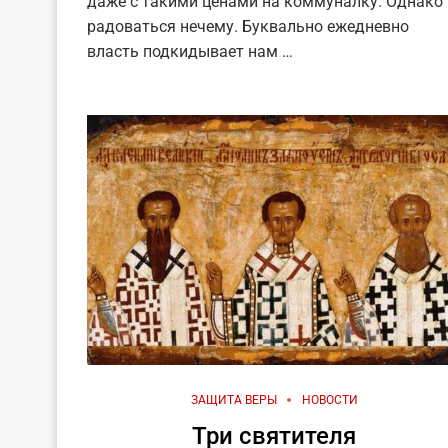
даже с такими ценами на коммуналку. Однако
радоваться нечему. Буквально ежедневно
власть подкидывает нам …
ЗАЩИТА ВЕРЫ
НОВОСТИ
Три святителя