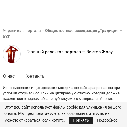
Учредитель портала –
Общественная ассоциация „Традиция –
XXI”
Главный редактор портала — Виктор Жосу
О нас
Контакты
Использование и цитирование материалов сайта разрешается при
условии открытой ссылки на цитируемую статью, которая должна
находиться в первом абзаце публикуемого материала. Мнение
редакции может не совпадать с точкой зрения авторов публикаций.
Этот веб-сайт использует файлы cookie для улучшения вашего
опыта. Мы предполагаем, что вы согласны с этим, но вы
© 2022 — All Rights Reserved.
Traditia.md
можете отказаться, если хотите.
Принять
Подробнее