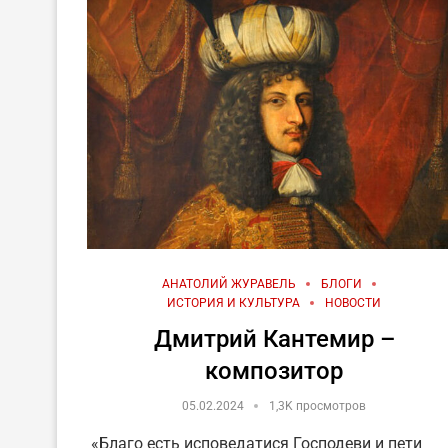
АНАТОЛИЙ ЖУРАВЕЛЬ
БЛОГИ
ИСТОРИЯ И КУЛЬТУРА
НОВОСТИ
Дмитрий Кантемир –
композитор
05.02.2024
1,3K просмотров
«Благо есть исповедатися Господеви и пети