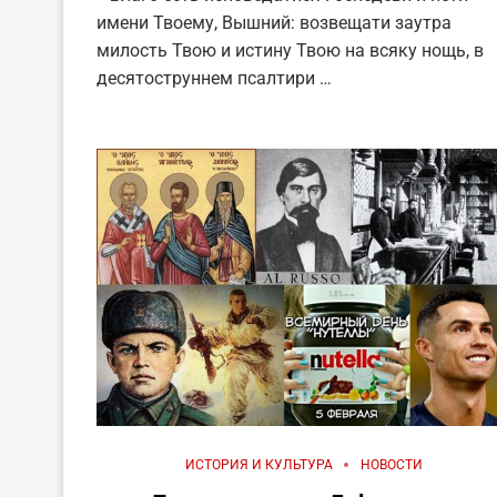
имени Твоему, Вышний: возвещати заутра
милость Твою и истину Твою на всяку нощь, в
десятоструннем псалтири …
ИСТОРИЯ И КУЛЬТУРА
НОВОСТИ