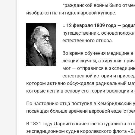
гражданской войны было отмене
изображен на пятидолларовой купюре.
= 12 февраля 1809 года — роди
путешественник, основоположн
естественного отбора.
Во время обучения медицине в 
лекции скучны, а хирургия прич
мог — отправился в экспедици
естественной истории и присое
котором активно обсуждался радикальный ма
которые легли в основу его теории эволюции и 
По настоянию отца поступил в Кембриджский ун
посвящая больше времени верховой езде, стрел
В 1831 году Дарвин в качестве натуралиста от
экспедиционном судне королевского флота «Би