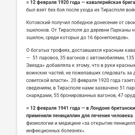
= 12 февраля 1920 года — кавалерийская бриг
был взят без боя после ухода из Тирасполя во
Котовский получил победное донесение от свои
эшелонов. От Тирасполя до деревни Парканы на
эшелон, среди которых до 16 бронепоездов».
О богатых трофеях, доставшихся красным кав
— 51 паровоз, 35 вагонов с автомобилями, 135
Звезда» добавляла к этому, что в руки красны
воинских частей, не пожелавших следовать за
советской власти». 20 февраля 1920 года газе
сведениям, в Тирасполе нами захвачено 51 паро
снарядами, 55 бронированных вагонов, 47 оруд
= 12 февраля 1941 года — в Лондоне британск
применили пенициллин для лечения человека
физиологии и медицине «за открытие пеницилл
инфекционных болезнях».