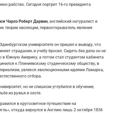
но рабство. Сегодня портрет 16-го президента
лся Чарлз Роберт Дарвин
, английский натуралист и
ик теории эволюции, первооткрыватель явления
Эдинбургском университете он пришел к выводу, что
иняет страдания, и учебу бросил. Сидеть без дела он не
ю в Южную Америку, а потом стал студентом кабинета
динился к Плиниевскому студенческому обществу, в
териализм, увлекся эволюционными идеями Ламарка,
естественного отбора.
иверситет, но не слишком углубился в обучение,
ьбе из ружья и охоте.
правился в кругосветное путешествие на
гль», откуда вернулся в Англию лишь 2 октября 1836