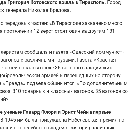
ада Григория Котовского вошла в Тирасполь.
Город
йск генерала Николая Бредова.
х передовых частей: «В Тирасполе захвачено много
 протяжении 12 вёрст стоят один за другим 131
алеристам сообщала и газета «Одесский коммунист»
 вагонов с различными грузами. Газета «Красная
х частей попало «также 36 вагонов галицийских
 добровольческой армией и перешедших на сторону
та «Правда» подвела общий итог: «По дополнительным
воз, 310 товарных и классных вагонов, 35 вагонов со
ий».
ие ученые Говард Флори и Эрнст Чейн впервые
. В 1945 им была присуждена Нобелевская премия по
ина и его целебного воздействия при различных