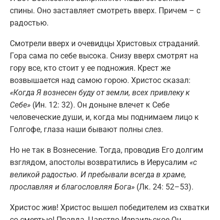
спины. Оно заставляет смотреть вверх. Причем – с
радостью.
Смотрели вверх и очевидцы Христовых страданий.
Гора сама по себе высока. Снизу вверх смотрят на
гору все, кто стоит у ее подножия. Крест же
возвышается над самою горою. Христос сказал:
«Когда Я вознесен буду от земли, всех привлеку к
Себе»
(Ин. 12: 32). Он доныне влечет к Себе
человеческие души, и, когда мы поднимаем лицо к
Голгофе, глаза наши бывают полны слез.
Но не так в Вознесение. Тогда, проводив Его долгим
взглядом, апостолы возвратились в Иерусалим
«с
великой радостью. И пребывали всегда в храме,
прославляя и благословляя Бога»
(Лк. 24: 52–53).
Христос жив! Христос вышел победителем из схватки
со смертью! Правда, Царство Израильское Он