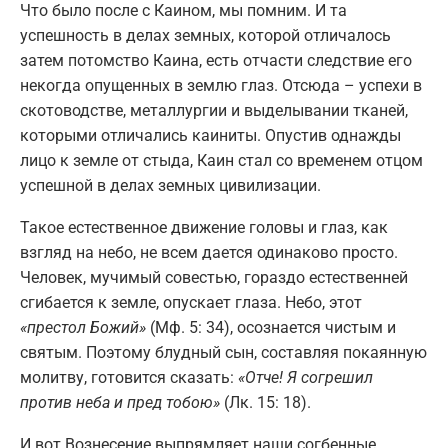
Что было после с Каином, мы помним. И та
успешность в делах земных, которой отличалось
затем потомство Каина, есть отчасти следствие его
некогда опущенных в землю глаз. Отсюда – успехи в
скотоводстве, металлургии и выделывании тканей,
которыми отличались каиниты. Опустив однажды
лицо к земле от стыда, Каин стал со временем отцом
успешной в делах земных цивилизации.
Такое естественное движение головы и глаз, как
взгляд на небо, не всем дается одинаково просто.
Человек, мучимый совестью, гораздо естественней
сгибается к земле, опускает глаза. Небо, этот
«престол Божий»
(Мф. 5: 34), осознается чистым и
святым. Поэтому блудный сын, составляя покаянную
молитву, готовится сказать:
«Отче! Я согрешил
против неба и пред тобою»
(Лк. 15: 18).
И вот Вознесение выпрямляет наши согбенные