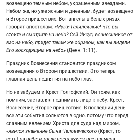
возвещено темным небом, украшенным звездами.
Небом же, но уже ясным и дневным, будет возвещено
и Второе пришествие. Вот ангелы в белых ризах
говорят апостолам:
«Мужи Галилейские! Что вы
стоите и смотрите на небо? Сей Иисус, вознесшийся от
вас на небо, придет таким же образом, как вы видели
Его восходящим на небо»
(Деян. 1: 11).
Праздник Вознесения становится праздником
возвещения о Втором пришествии. Это теперь –
главная цель поднятия на небо глаз.
Но не забудем и Крест Голгофский. Он тоже, как
помним, заставлял поднимать лицо к небу. Крест,
Вознесение, Второе пришествие. В последний день
все эти события сольются в одно, потому что перед
славным явлением Христа для суда над миром,
«явится знамение Сына Человеческого
(Крест, то
есть)
на небе; и тогда восплачутся все племена