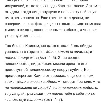
искушений, от которых подгибаются колени. Затем –
стыдом, когда лицо опущено и на высоту небесную
смотреть совестно. Еще грех не стал делом, не
совершился как факт, еще он только в виде помысла
живет в сердце, словно червь – в яблоке, а человек
уже опускает глаза.
Так было с Каином, когда жестокая боль обиды
уязвила его гордыню.
«Каин сильно огорчился, и
поникло лице его»
(Быт. 4: 5). Зная сердце
человеческое, видя, какие мысли зреют в его
недоступной человеческому взору глубине, Бог
предостерегает Каина от зарождающегося в нем
греха.
«Если делаешь доброе,
– говорит Господь,
– то
не поднимаешь ли лица? А если не делаешь доброго,
то у дверей грех лежит; он влечет тебя к себе, но ты
господствуй над ним»
(Быт. 4: 7).