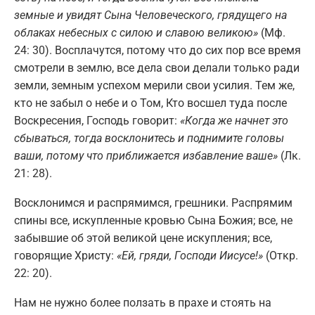
земные и увидят Сына Человеческого, грядущего на
облаках небесных с силою и славою великою»
(Мф.
24: 30). Восплачутся, потому что до сих пор все время
смотрели в землю, все дела свои делали только ради
земли, земным успехом мерили свои усилия. Тем же,
кто не забыл о небе и о Том, Кто восшел туда после
Воскресения, Господь говорит:
«Когда же начнет это
сбываться, тогда восклонитесь и поднимите головы
ваши, потому что приближается избавление ваше»
(Лк.
21: 28).
Восклонимся и распрямимся, грешники. Распрямим
спины все, искупленные кровью Сына Божия; все, не
забывшие об этой великой цене искупления; все,
говорящие Христу:
«Ей, гряди, Господи Иисусе!»
(Откр.
22: 20).
Нам не нужно более ползать в прахе и стоять на