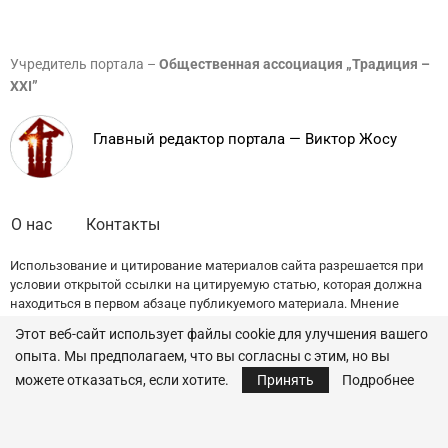
Учредитель портала –
Общественная ассоциация „Традиция –
XXI”
Главный редактор портала — Виктор Жосу
О нас
Контакты
Использование и цитирование материалов сайта разрешается при
условии открытой ссылки на цитируемую статью, которая должна
находиться в первом абзаце публикуемого материала. Мнение
редакции может не совпадать с точкой зрения авторов публикаций.
Этот веб-сайт использует файлы cookie для улучшения вашего
опыта. Мы предполагаем, что вы согласны с этим, но вы
© 2022 — All Rights Reserved.
Traditia.md
можете отказаться, если хотите.
Принять
Подробнее